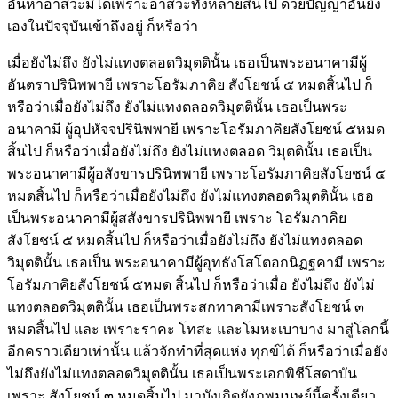
อันหาอาสวะมิได้เพราะอาสวะทั้งหลายสิ้นไป ด้วยปัญญาอันยิ่ง
เองในปัจจุบันเข้าถึงอยู่ ก็หรือว่า
เมื่อยังไม่ถึง ยังไม่แทงตลอดวิมุตตินั้น เธอเป็นพระอนาคามีผู้
อันตราปรินิพพายี เพราะโอรัมภาคิย สังโยชน์ ๕ หมดสิ้นไป ก็
หรือว่าเมื่อยังไม่ถึง ยังไม่แทงตลอดวิมุตตินั้น เธอเป็นพระ
อนาคามี ผู้อุปหัจจปรินิพพายี เพราะโอรัมภาคิยสังโยชน์ ๕หมด
สิ้นไป ก็หรือว่าเมื่อยังไม่ถึง ยังไม่แทงตลอด วิมุตตินั้น เธอเป็น
พระอนาคามีผู้อสังขารปรินิพพายี เพราะโอรัมภาคิยสังโยชน์ ๕
หมดสิ้นไป ก็หรือว่าเมื่อยังไม่ถึง ยังไม่แทงตลอดวิมุตตินั้น เธอ
เป็นพระอนาคามีผู้สสังขารปรินิพพายี เพราะ โอรัมภาคิย
สังโยชน์ ๕ หมดสิ้นไป ก็หรือว่าเมื่อยังไม่ถึง ยังไม่แทงตลอด
วิมุตตินั้น เธอเป็น พระอนาคามีผู้อุทธังโสโตอกนิฏฐคามี เพราะ
โอรัมภาคิยสังโยชน์ ๕หมด สิ้นไป ก็หรือว่าเมื่อ ยังไม่ถึง ยังไม่
แทงตลอดวิมุตตินั้น เธอเป็นพระสกทาคามีเพราะสังโยชน์ ๓
หมดสิ้นไป และ เพราะราคะ โทสะ และโมหะเบาบาง มาสู่โลกนี้
อีกคราวเดียวเท่านั้น แล้วจักทำที่สุดแห่ง ทุกข์ได้ ก็หรือว่าเมื่อยัง
ไม่ถึงยังไม่แทงตลอดวิมุตตินั้น เธอเป็นพระเอกพิชีโสดาบัน
เพราะ สังโยชน์ ๓ หมดสิ้นไป มาบังเกิดยังภพมนุษย์นี้ครั้งเดียว