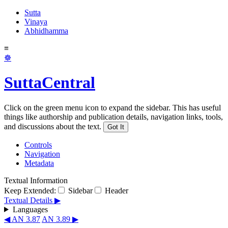
Sutta
Vinaya
Abhidhamma
≡
☸
SuttaCentral
Click on the green menu icon to expand the sidebar. This has useful
things like authorship and publication details, navigation links, tools,
and discussions about the text.
Got It
Controls
Navigation
Metadata
Textual Information
Keep Extended:
Sidebar
Header
Textual Details ▶
Languages
◀ AN 3.87
AN 3.89 ▶