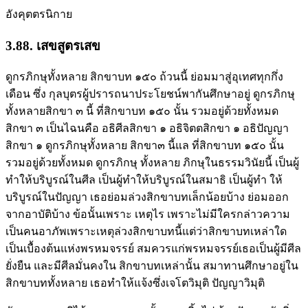
อังคุตตรนิกาย
3.88. เสขสูตรเสข
ดูกรภิกษุทั้งหลาย สิกขาบท ๑๕๐ ถ้วนนี้ ย่อมมาสู่อุเทศทุกกึ่ง
เดือน ซึ่ง กุลบุตรผู้ปรารถนาประโยชน์พากันศึกษาอยู่ ดูกรภิกษุ
ทั้งหลายสิกขา ๓ นี้ ที่สิกขาบท ๑๕๐ นั้น รวมอยู่ด้วยทั้งหมด
สิกขา ๓ เป็นไฉนคือ อธิศีลสิกขา ๑ อธิจิตตสิกขา ๑ อธิปัญญา
สิกขา ๑ ดูกรภิกษุทั้งหลาย สิกขา๓ นี้แล ที่สิกขาบท ๑๕๐ นั้น
รวมอยู่ด้วยทั้งหมด ดูกรภิกษุ ทั้งหลาย ภิกษุในธรรมวินัยนี้ เป็นผู้
ทำให้บริบูรณ์ในศีล เป็นผู้ทำให้บริบูรณ์ในสมาธิ เป็นผู้ทำ ให้
บริบูรณ์ในปัญญา เธอย่อมล่วงสิกขาบทเล็กน้อยบ้าง ย่อมออก
จากอาบัติบ้าง ข้อนั้นเพราะ เหตุไร เพราะไม่มีใครกล่าวความ
เป็นคนอาภัพเพราะเหตุล่วงสิกขาบทนี้แต่ว่าสิกขาบทเหล่าใด
เป็นเบื้องต้นแห่งพรหมจรรย์ สมควรแก่พรหมจรรย์เธอเป็นผู้มีศีล
ยั่งยืน และมีศีลมั่นคงใน สิกขาบทเหล่านั้น สมาทานศึกษาอยู่ใน
สิกขาบททั้งหลาย เธอทำให้แจ้งซึ่งเจโตวิมุติ ปัญญาวิมุติ