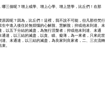
，哪三個呢？增上戒學、增上心學、增上慧學，比丘們！在那
麼原因呢？因為，比丘們！這裡，我不說不可能，但凡那些梵行
當生中進入後住於無煩惱的心解脫、慧解脫；抑或他未到達、未
達，以五下分結的滅盡，為無行涅槃者；抑或他未到達、未通
未通達，以三結的滅盡，以貪、瞋、癡薄，為一來者，只來此世
到達、未通達，以三結的滅盡，為良家到良家者，二、三次流轉
結束。