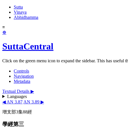
Sutta
Vinaya
Abhidhamma
≡
☸
SuttaCentral
Click on the green menu icon to expand the sidebar. This has useful thi
Controls
Navigation
Metadata
Textual Details ▶
Languages
◀ AN 3.87
AN 3.89 ▶
增支部3集88經
學經第三