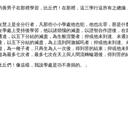
的善男子在那裡學習，比丘們！在那裡，這三學行這所有之總攝
在慧上是全分行者，凡那些小小學處他也犯，他也出罪，那是什
在學處上受持後學習，他以諸煩惱的滅盡，以證智自作證後，在
通達，以五下分結的滅盡，為生般涅槃者；抑或他未到達、未通
達，以五下分結的滅盡，為上流到阿迦膩吒者；抑或他未到達、
盡，為一種子者，只再生為人一次後，得到苦的結束；抑或他未
盡為最多七次者，最多七次在天上與人間流轉輪迴後，得到苦的
比丘們！像這樣，我說學處是功不唐捐的。」