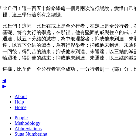
「比丘們！這一百五十餘條學處一個月兩次進行誦說，愛惜自己
裡，這三學行這所有之總攝。
比丘們！這裡，比丘在戒上是全分行者，在定上是全分行者，
基礎、符合梵行的學處，在那裡，他有堅固的戒與住立的戒，
通達，以五下分結的滅盡，為中般涅槃者；抑或他未到達、未
達，以五下分結的滅盡，為有行涅槃者；抑或他未到達、未通
一回後，得到苦的結束；抑或他未到達、未通達，以三結的滅
輪迴後，得到苦的結束；抑或他未到達、未通達，以三結的滅
這樣，比丘們！全分行者完全成功，一分行者則一（部）分，
◀
▶
About
Help
Home
People
Methodology
Abbreviations
Sutta Numbering