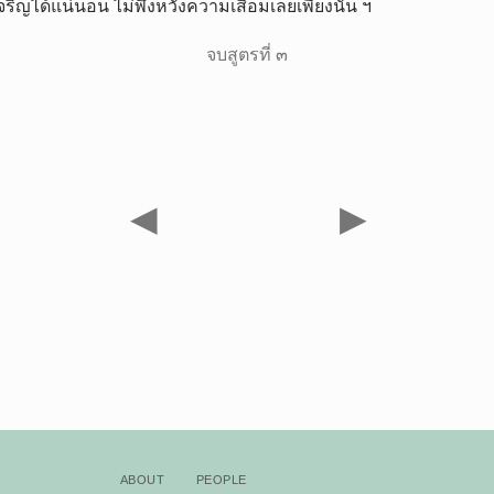
ริญได้แน่นอน ไม่พึงหวังความเสื่อมเลยเพียงนั้น ฯ
จบสูตรที่ ๓
◀
▶
About
People