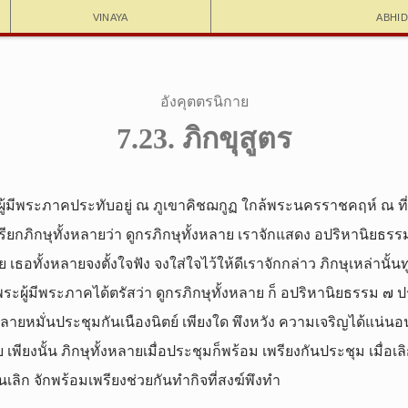
Vinaya
Abhi
อังคุตตรนิกาย
7.23. ภิกขุสูตร
ผู้มีพระภาคประทับอยู่ ณ ภูเขาคิชฌกูฏ ใกล้พระนครราชคฤห์ ณ ที่น
ียกภิกษุทั้งหลายว่า ดูกรภิกษุทั้งหลาย เราจักแสดง อปริหานิยธร
 เธอทั้งหลายจงตั้งใจฟัง จงใส่ใจไว้ให้ดีเราจักกล่าว ภิกษุเหล่านั้นท
ะผู้มีพระภาคได้ตรัสว่า ดูกรภิกษุทั้งหลาย ก็ อปริหานิยธรรม ๗ 
หลายหมั่นประชุมกันเนืองนิตย์ เพียงใด พึงหวัง ความเจริญได้แน่นอน
 เพียงนั้น ภิกษุทั้งหลายเมื่อประชุมก็พร้อม เพรียงกันประชุม เมื่อเล
นเลิก จักพร้อมเพรียงช่วยกันทำกิจที่สงฆ์พึงทำ