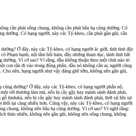
không cần phải sống chung, không cần phải hầu hạ cúng dường. Có
úng dường. Có hạng người, này các Tỷ-kheo, cần phải gần gũi, cần
dường? Ở đây, này các Tỷ-kheo, có hạng người ác giới, tính tình độc
 có Phạm hạnh, nội tâm hôi hám, đầy những tham dục, tánh tình bất
 dường. Vì cớ sao? Vì rằng, dầu không thuận theo một chút nào tri
một con rắn đi vào trong đống phân, dầu nó không cắn ai, người cũng
 ác. Cho nên, hạng người như vậy đáng ghê tởm, không nên gần gũi,
hạ cúng dường? Ở đây, này các Tỷ-kheo, có hạng người phẫn nộ,
o, một vết thương làm mủ, nếu bị cây gậy hay mảnh sành đánh phải,
gỗ tindukà, nếu bị cây gậy hay mảnh sành đánh phải, thời xịt lửa xịt
i thối lại càng nhiều hơn. Cũng vậy, này các Tỷ-kheo, có hạng người
sống chung, không nên hầu hạ cúng dường. Vì cớ sao? Vì nghĩ rằng:
cách thản nhiên, không nên gần gũi, không nên sống chung, không