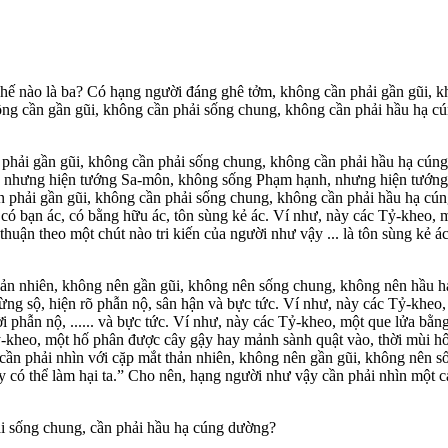
Thế nào là ba? Có hạng người đáng ghê tởm, không cần phải gần gũi, 
ông cần gần gũi, không cần phải sống chung, không cần phải hầu hạ c
phải gần gũi, không cần phải sống chung, không cần phải hầu hạ cúng 
môn nhưng hiện tướng Sa-môn, không sống Phạm hạnh, nhưng hiện tướng
 phải gần gũi, không cần phải sống chung, không cần phải hầu hạ cúng
có bạn ác, có bằng hữu ác, tôn sùng kẻ ác. Ví như, này các Tỷ-kheo, 
huận theo một chút nào tri kiến của người như vậy ... là tôn sùng kẻ
thản nhiên, không nên gần gũi, không nên sống chung, không nên hầu 
, sừng sộ, hiện rõ phẫn nộ, sân hận và bực tức. Ví như, này các Tỷ-khe
phẫn nộ, ...... và bực tức. Ví như, này các Tỷ-kheo, một que lửa bằng 
ỷ-kheo, một hố phân được cây gậy hay mảnh sành quật vào, thời mùi hô
cần phải nhìn với cặp mắt thản nhiên, không nên gần gũi, không nên 
y có thể làm hại ta.” Cho nên, hạng người như vậy cần phải nhìn một 
ải sống chung, cần phải hầu hạ cúng dường?