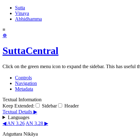
Sutta
Vinaya
Abhidhamma
≡
☸
SuttaCentral
Click on the green menu icon to expand the sidebar. This has useful thi
Controls
Navigation
Metadata
Textual Information
Keep Extended:
Sidebar
Header
Textual Details ▶
Languages
◀ AN 3.26
AN 3.28 ▶
Aṅguttara Nikāya