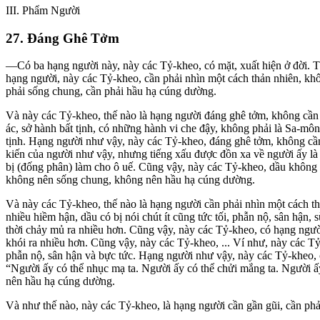
III
. Phẩm Người
27. Ðáng Ghê Tởm
—Có ba hạng người này, này các Tỷ-kheo, có mặt, xuất hiện ở đời. 
hạng người, này các Tỷ-kheo, cần phải nhìn một cách thản nhiên, kh
phải sống chung, cần phải hầu hạ cúng dường.
Và này các Tỷ-kheo, thế nào là hạng người đáng ghê tởm, không cần 
ác, sở hành bất tịnh, có những hành vi che đậy, không phải là Sa-
tịnh. Hạng người như vậy, này các Tỷ-kheo, đáng ghê tởm, không cần
kiến của người như vậy, nhưng tiếng xấu được đồn xa về người ấy là 
bị (đống phân) làm cho ô uế. Cũng vậy, này các Tỷ-kheo, dầu không t
không nên sống chung, không nên hầu hạ cúng dường.
Và này các Tỷ-kheo, thế nào là hạng người cần phải nhìn một cách 
nhiều hiềm hận, dầu có bị nói chút ít cũng tức tối, phẫn nộ, sân hận
thời chảy mủ ra nhiều hơn. Cũng vậy, này các Tỷ-kheo, có hạng người 
khói ra nhiều hơn. Cũng vậy, này các Tỷ-kheo, ... Ví như, này các T
phẫn nộ, sân hận và bực tức. Hạng người như vậy, này các Tỷ-kheo, 
“Người ấy có thể nhục mạ ta. Người ấy có thể chửi mắng ta. Người ấ
nên hầu hạ cúng dường.
Và như thế nào, này các Tỷ-kheo, là hạng người cần gần gũi, cần ph