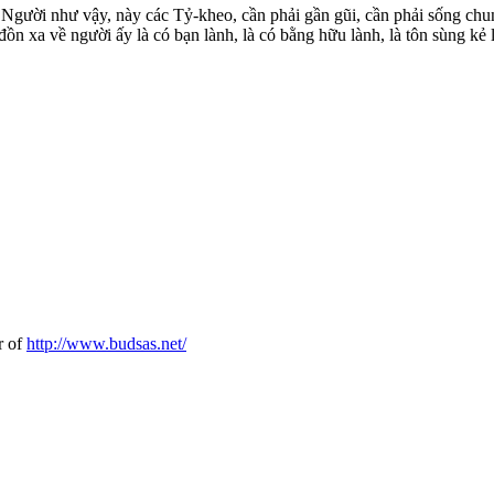
n. Người như vậy, này các Tỷ-kheo, cần phải gần gũi, cần phải sống ch
 đồn xa về người ấy là có bạn lành, là có bằng hữu lành, là tôn sùng kẻ
r of
http://www.budsas.net/