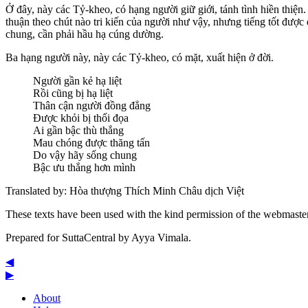
Ở đây, này các Tỷ-kheo, có hạng người giữ giới, tánh tình hiền thiệ
thuận theo chút nào tri kiến của người như vậy, nhưng tiếng tốt được
chung, cần phải hầu hạ cúng dường.
Ba hạng người này, này các Tỷ-kheo, có mặt, xuất hiện ở đời.
Người gần kẻ hạ liệt
Rồi cũng bị hạ liệt
Thân cận người đồng đẳng
Ðược khỏi bị thối đọa
Ai gần bậc thù thắng
Mau chóng được thăng tấn
Do vậy hãy sống chung
Bậc ưu thắng hơn mình
Translated by:
Hòa thượng Thích Minh Châu dịch Việt
These texts have been used with the kind permission of the webmaste
Prepared for SuttaCentral by
Ayya Vimala
.
◀
▶
About