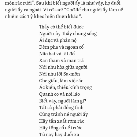
môn rác rưởi”. Sau khi biết người ấy là như vậy, họ đuổi
người ấy ra ngoài. Vì cớ sao? “Chớ để cho người ấy làm uế
nhiễm các Tỷ kheo hiền thiện khác “.
Thầy có thể biết được
Người này Thầy chung sống
Ái dục và phẫn nộ
Dèm pha và ngoan cố
Não hại và tật đố
Xan tham và man trá
Nói nhu hòa giữa người
Nói như lời Sa-môn
Che giấu, làm việc ác
Ác kiến, thiếu kính trọng
Quanh co và nói láo
Biết vậy, người làm gì?
Tất cả phải đồng tình
Cùng tránh né người ấy
Hãy tẩn xuất rơm rác
Hãy tống cổ uế trược
Từ nay hãy đuổi xa