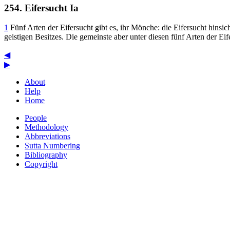
254. Eifersucht Ia
1
Fünf Arten der Eifersucht gibt es, ihr Mönche: die Eifersucht hinsich
geistigen Besitzes. Die gemeinste aber unter diesen fünf Arten der Eifer
◀
▶
About
Help
Home
People
Methodology
Abbreviations
Sutta Numbering
Bibliography
Copyright