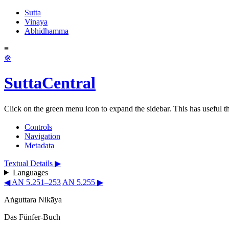
Sutta
Vinaya
Abhidhamma
≡
☸
SuttaCentral
Click on the green menu icon to expand the sidebar. This has useful thi
Controls
Navigation
Metadata
Textual Details ▶
Languages
◀ AN 5.251–253
AN 5.255 ▶
Aṅguttara Nikāya
Das Fünfer-Buch