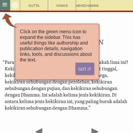
☸
≡
Sutta
Vinaya
Abhidhamma
Click on the green menu icon to
Aṅguttara Nikāya
expand the sidebar. This has
5.254. Kekikiran
useful things like authorship and
publication details, navigation
links, tools, and discussions about
the text.
“Para bhikkhu, ada lima jenis kekikiran ini. Apakah lima ini?
Got It
Kekikiran sehubungan dengan tempat-tempat tinggal,
kekikiran sehubungan dengan keluarga-keluarga,
kekikiran sehubungan dengan perolehan, kekikiran
sehubungan dengan pujian, dan kekikiran sehubungan
dengan Dhamma. Ini adalah kelima jenis kekikiran. Di
antara kelima jenis kekikiran ini, yang paling buruk adalah
kekikiran sehubungan dengan Dhamma.”
◀
▶