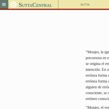
☸
≡
SuttaCentral
Sutta
“Monjes, la ig
precursora en e
se origina el e
intención. En a
errónea forma d
errónea forma d
alguien de erró
consciente, se 
erróneo conocim
“Monjes, el ve