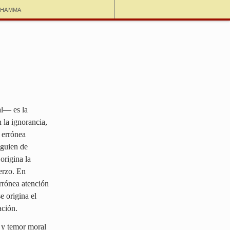
dhamma
al— es la
 la ignorancia,
a errónea
lguien de
origina la
erzo. En
errónea atención
e origina el
ación.
 y temor moral