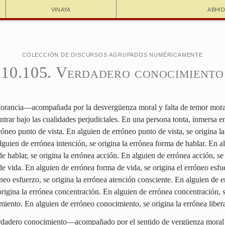
Vinaya
Abhi
Colección de discursos agrupados numéricamente
10.105. Verdadero conocimiento
norancia—acompañada por la desvergüenza moral y falta de temor mor
ntrar bajo las cualidades perjudiciales. En una persona tonta, inmersa en
rróneo punto de vista. En alguien de erróneo punto de vista, se origina l
lguien de errónea intención, se origina la errónea forma de hablar. En a
e hablar, se origina la errónea acción. En alguien de errónea acción, se 
e vida. En alguien de errónea forma de vida, se origina el erróneo esfu
neo esfuerzo, se origina la errónea atención consciente. En alguien de 
origina la errónea concentración. En alguien de errónea concentración, s
iento. En alguien de erróneo conocimiento, se origina la errónea liber
rdadero conocimiento—acompañado por el sentido de vergüenza moral