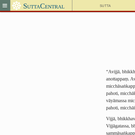
☸
≡
SuttaCentral
Sutta
“Avijjā, bhik
anottappaṃ. Avi
micchāsaṅkappo
pahoti, ­micch
vāyāmassa micc
pahoti, micchā
Vijjā, bhikkh
Vijjāgatassa, 
sam­māsaṅkap­