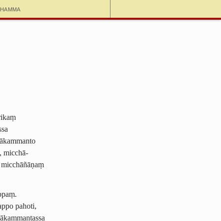
dhamma
rikaṃ
ssa
chākammanto
, micchā­
sa micchāñāṇaṃ
ppaṃ.
appo pahoti,
­kamman­tassa