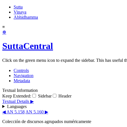
Sutta
Vinaya
Abhidhamma
≡
☸
SuttaCentral
Click on the green menu icon to expand the sidebar. This has useful thi
Controls
Navigation
Metadata
Textual Information
Keep Extended:
Sidebar
Header
Textual Details ▶
Languages
◀ AN 5.158
AN 5.160 ▶
Colección de discursos agrupados numéricamente