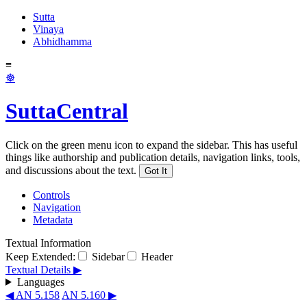
Sutta
Vinaya
Abhidhamma
≡
☸
SuttaCentral
Click on the green menu icon to expand the sidebar. This has useful
things like authorship and publication details, navigation links, tools,
and discussions about the text.
Got It
Controls
Navigation
Metadata
Textual Information
Keep Extended:
Sidebar
Header
Textual Details ▶
Languages
◀ AN 5.158
AN 5.160 ▶