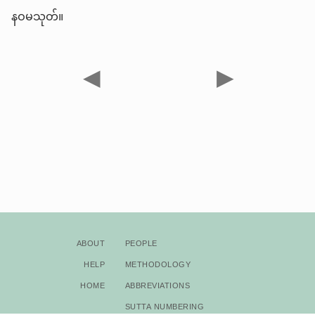
နဝမသုတ်။
◀
▶
About
People
Help
Methodology
Home
Abbreviations
Sutta Numbering