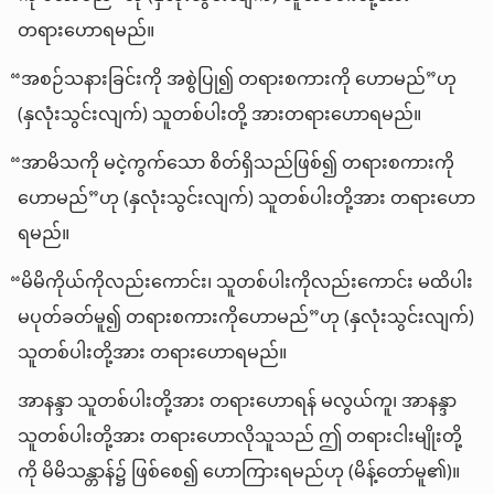
တရားဟောရမည်။
“အစဉ်သနားခြင်းကို အစွဲပြု၍ တရားစကားကို ဟောမည်”ဟု
(နှလုံးသွင်းလျက်) သူတစ်ပါးတို့ အားတရားဟောရမည်။
“အာမိသကို မငဲ့ကွက်သော စိတ်ရှိသည်ဖြစ်၍ တရားစကားကို
ဟောမည်”ဟု (နှလုံးသွင်းလျက်) သူတစ်ပါးတို့အား တရားဟော
ရမည်။
“မိမိကိုယ်ကိုလည်းကောင်း၊ သူတစ်ပါးကိုလည်းကောင်း မထိပါး
မပုတ်ခတ်မူ၍ တရားစကားကိုဟောမည်”ဟု (နှလုံးသွင်းလျက်)
သူတစ်ပါးတို့အား တရားဟောရမည်။
အာနန္ဒာ သူတစ်ပါးတို့အား တရားဟောရန် မလွယ်ကူ၊ အာနန္ဒာ
သူတစ်ပါးတို့အား တရားဟောလိုသူသည် ဤ တရားငါးမျိုးတို့
ကို မိမိသန္တာန်၌ ဖြစ်စေ၍ ဟောကြားရမည်ဟု (မိန့်တော်မူ၏)။