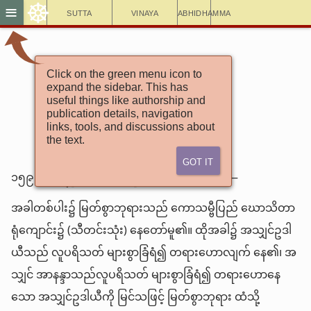
☸
≡
Sutta
Vinaya
Abhidhamma
အင်္ဂုတ္တရနိကာယ်
Click on the green menu icon to
expand the sidebar. This has
(၁၆) ၁-သဒ္ဓမ္မဝဂ်
useful things like authorship and
၉-ဥဒါယီသုတ်
publication details, navigation
links, tools, and discussions about
the text.
Got It
၁၅၉။ အကျွန်ုပ်သည် ဤသို့ ကြားနာခဲ့ရပါသည်—
အခါတစ်ပါး၌ မြတ်စွာဘုရားသည် ကောသမ္ဗီပြည် ဃောသိတာ
ရုံကျောင်း၌ (သီတင်းသုံး) နေတော်မူ၏။ ထိုအခါ၌ အသျှင်ဥဒါ
ယီသည် လူပရိသတ် များစွာခြံရံ၍ တရားဟောလျက် နေ၏၊ အ
သျှင် အာနန္ဒာသည်လူပရိသတ် များစွာခြံရံ၍ တရားဟောနေ
သော အသျှင်ဥဒါယီကို မြင်သဖြင့် မြတ်စွာဘုရား ထံသို့