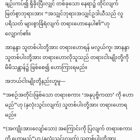
ချဉ်းကပ်၍ ရှိခိုးပြီးလျှင် တစ်ခုသော နေရာ၌ ထိုင်လျက်
မြတ်စွာဘုရားအား “အသျှင်ဘုရားအသျှင်ဥဒါယီသည် လူ
ပရိသတ် များစွာခြံရံလျက် တရားဟောနေပါ၏”ဟု
လျှောက်၏။
အာနန္ဒာ သူတစ်ပါးတို့အား တရားဟောရန် မလွယ်ကူ၊ အာနန္ဒာ
သူတစ်ပါးတို့အား တရားဟောလိုသူသည် တရားငါးမျိုးတို့ကို
မိမိသန္တာန်၌ ဖြစ်စေ၍ ဟောကြားရမည်။
အဘယ်ငါးမျိုးတို့နည်းဟူမူ—
“အစဉ်အတိုင်းဖြစ်သော တရားစကား ‘အနုပုဗ္ဗိကထာ’ ကို ဟော
မည်”ဟု (နှလုံးသွင်းလျက်) သူတစ်ပါးတို့အား တရားဟောရ
မည်။
“(အကျိုးအားလျော်သော) အကြောင်းကို ပြလျက် တရားစကား
ကို ဟောမည်”ဟု (နှလုံးသွင်းလျက်) သူတစ်ပါးတို့အား