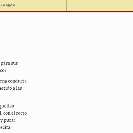
dhamma
 para sus
nco?
uena conducta
etido a las
quellas
, con el recto
 y pura:
recita