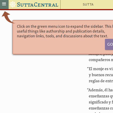
☸
≡
SuttaCentral
Sutta
Click on the green menu icon to expand the sidebar. This
useful things like authorship and publication details,
navigation links, tools, and discussions about the text.
Go
“Monjes, posey
compañeros mo
“El monje es v
y buenos recu
reglas de ent
“Además, él ha
enseñanzas que
significado y
enseñanzas co