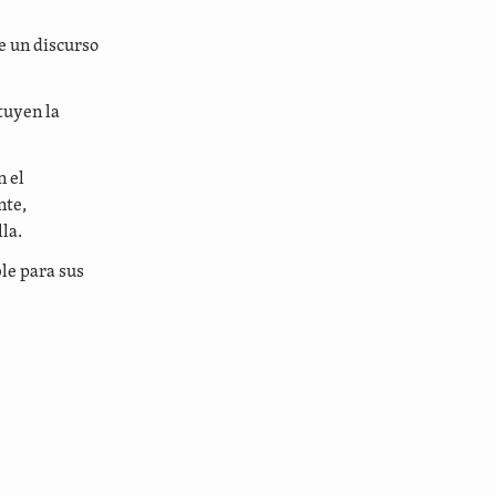
e un discurso
tuyen la
n el
nte,
la.
le para sus