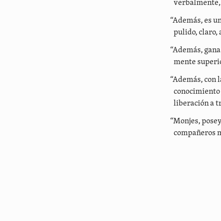
verbalmente, 
“Además, es un
pulido, claro,
“Además, gana a
mente superio
“Además, con l
conocimiento 
liberación a 
“Monjes, posey
compañeros mo