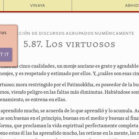
Vinaya
Abhi
 has
Colección de discursos agrupados numéricamente
5.87. Los virtuosos
t It
endo las cinco cualidades, un monje anciano es grato y agradable
njes, y es respetado y estimado por ellos. Y, ¿cuáles son esas ci
irtuoso; mora restringido por el Patimokkha, es poseedor de la b
rsos, viendo peligro en las faltas más diminutas. Habiéndose som
renamiento, se entrena en ellas.
 aprendido mucho, se acuerda de lo que aprendió y lo acumula. A
 son buenas en el principio, buenas en el medio y buenas al final
 forma, que proclaman la vida espiritual perfectamente completa
mo estas él las ha aprendido mucho, las retiene en la mente, las 