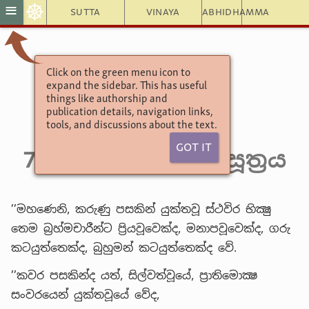
☸
≡
Sutta
Vinaya
Abhidhamma
Click on the green menu icon to
අඞ්ගුත්තරනිකායො
expand the sidebar. This has useful
පඤ්චක නිපාතය
things like authorship and
publication details, navigation links,
2. දෙවැනි පණ්ණාසකය
tools, and discussions about the text.
(9) 4. ථෙර වර්‍ගය
Got It
7. සීලවන්තත්‍ථෙර සූත්‍රය
’’මහණෙනි, කරුණු පසකින් යුක්තවූ ස්ථවිර භික්‍ෂු
තෙම බ්‍රහ්මචාරීන්ට ප්‍රියවූවෙක්ද, මනාපවූවෙක්ද, ගරු
කටයුත්තෙක්ද, බුහුමන් කටයුත්තෙක්ද වේ.
’’කවර පසකින්ද යත්, සිල්වත්වූයේ, ප්‍රාතිමොක්‍ෂ
සංවරයෙන් යුක්තවූයේ වේද,