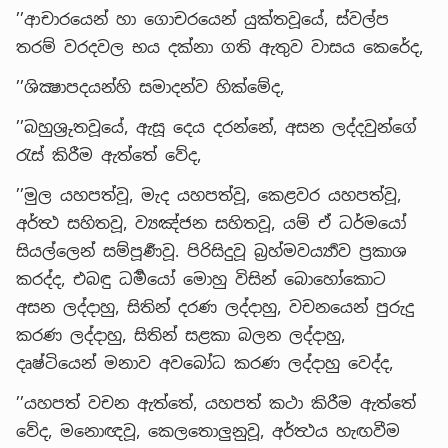
’’ආචාරයෙන් හා ගොචරයෙන් යුක්තවූයේ, ස්වල්ප
තරම් වරදවල භය දක්නා ගති ඇතුව වාසය කෙරේද,
’’ශික්‍ෂාපදයන්හි සමාදන්ව හික්මේද,
’’බහුශ්‍රුතවූයේ, ඇසූ දෙය දරන්නේ, අසන ලද්දවුන්ගේ
රැස් කිරීම ඇත්තේ වේද,
’’මුල යහපත්වූ, මැද යහපත්වූ, කෙළවර යහපත්වූ,
අර්ත්‍ථ සහිතවූ, ව්‍යඤ්ජන සහිතවූ, යම් ඒ ධර්මයෝ
සියල්ලෙන් සම්පූර්‍ණවූ. පිරිසිදුවූ බ්‍රහ්මවර්‍ය්‍යාව ප්‍රකාශ
කරද්ද, එබඳු ධර්‍මයෝ මොහු විසින් බොහෝකොට
අසන ලද්දාහු, සිතින් දරණ ලද්දාහු, වචනයෙන් පුරුදු
කරණ ලද්දාහු, සිතින් සළකා බලන ලද්දාහු,
දෘෂ්ටියෙන් මනාව අවබෝධ කරණ ලද්දාහු වෙද්ද,
’’යහපත් වචන ඇත්තේ, යහපත් කථා කිරීම ඇත්තේ
වේද, මනොඥවූ, කෙලතොලුනුවූ, අර්ත්‍ථය හැඟවීම