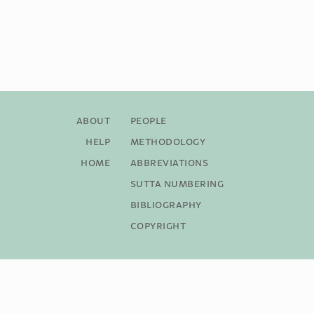
About
People
Help
Methodology
Home
Abbreviations
Sutta Numbering
Bibliography
Copyright