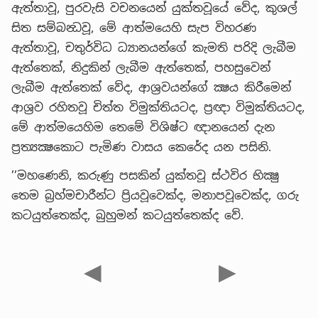
ඇත්තාවූ, පුරවැසි වචනයෙන් යුක්තවූයේ වේද, කුශල්
සිත සම්බන්‍ධවූ, මේ ආත්මයෙහි සැප විහරණ
ඇත්තාවූ, චතුර්විධ ධ්‍යානයන්ගේ කැමති පරිදි ලැබීම
ඇත්තෙක්, නිදුකින් ලැබීම ඇත්තෙක්, පහසුවෙන්
ලැබීම ඇත්තෙක් වේද, ආශ්‍රවයන්ගේ ක්‍ෂය කිරීමෙන්
ආශ්‍රව රහිතවූ චිත්ත විමුක්තියටද, ප්‍රඥා විමුක්තියටද,
මේ ආත්මයෙහිම තෙමේ විශිෂ්ට ඥානයෙන් දැන
ප්‍රත්‍යක්‍ෂකොට පැමිණ වාසය කෙරේද යන පසිනි.
’’මහණෙනි, කරුණු පසකින් යුක්තවූ ස්ථවිර භික්‍ෂු
තෙම බ්‍රහ්මචාරීන්ට ප්‍රියවූවෙක්ද, මනාපවූවෙක්ද, ගරු
කටයුත්තෙක්ද, බුහුමන් කටයුත්තෙක්ද වේ.
◀
▶