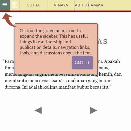
☸
≡
Sutta
Vinaya
Abhidhamma
Click on the green menu icon to
Aṅguttara Nikāya
expand the sidebar. This has useful
5.207. Bubur Beras
things like authorship and
publication details, navigation links,
tools, and discussions about the text.
“Para bhikkhu, ada lima manfaat bubur beras ini. Apakah
Got It
lima ini? Menenangkan lapar, menghilangkan haus,
menenangkan angin, membersihkan kandung kemih, dan
membantu mencerna sisa-sisa makanan yang belum
dicerna. Ini adalah kelima manfaat bubur beras itu.”
◀
▶