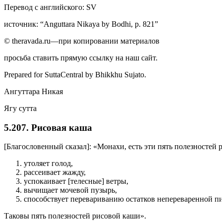
Перевод с английского: SV
источник: “Anguttara Nikaya by Bodhi, p. 821”
© theravada.ru—при копировании материалов
просьба ставить прямую ссылку на наш сайт.
Prepared for SuttaCentral by
Bhikkhu Sujato
.
Ангуттара Никая
Ягу сутта
5.207. Рисовая каша
[Благословенный сказал]: «Монахи, есть эти пять полезностей
утоляет голод,
рассеивает жажду,
успокаивает [телесные] ветры,
вычищает мочевой пузырь,
способствует перевариванию остатков непереваренной п
Таковы пять полезностей рисовой каши».