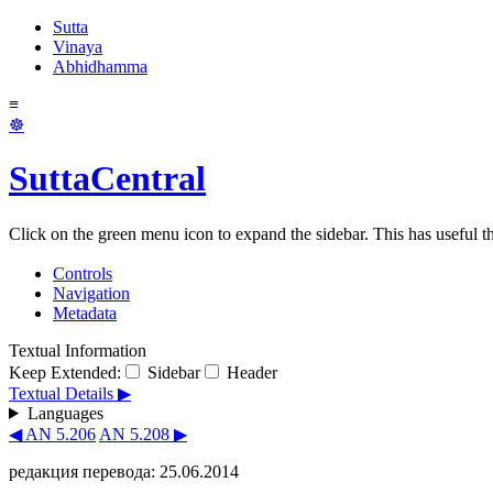
Sutta
Vinaya
Abhidhamma
≡
☸
SuttaCentral
Click on the green menu icon to expand the sidebar. This has useful thi
Controls
Navigation
Metadata
Textual Information
Keep Extended:
Sidebar
Header
Textual Details ▶
Languages
◀ AN 5.206
AN 5.208 ▶
редакция перевода: 25.06.2014