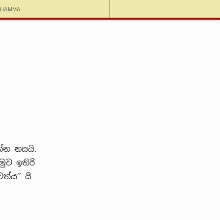
dhamma
්න නසයි.
මුව ඉතිරි
්ය’’ යි