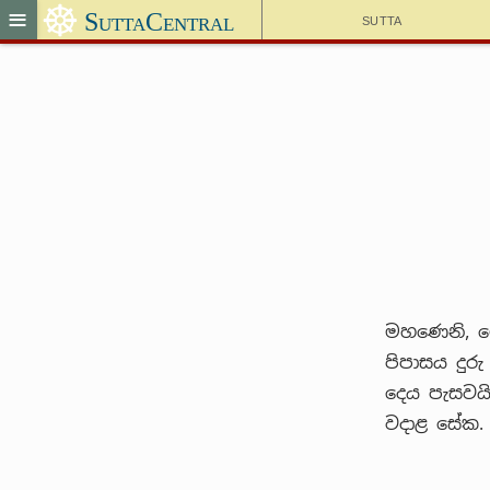
☸
≡
SuttaCentral
Sutta
මහණෙනි, ම
පිපාසය දුරු
දෙය පැසවයි
වදාළ සේක.