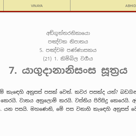
Vinaya
Abhi
අඞ්ගුත්තරනිකායො
පඤ්චක නිපාතය
5. පඤ්චම පණ්ණාසකය
(21) 1. කිම්බිල වර්‍ගය
7. යාගුදානානිසංස සූත්‍රය
ේ කැඳෙහි අනුසස් පසක් වෙත්. කවර පසක්ද යත්? බඩගින
 කෙරයි. වාතය අනුලොම් කරයි. වස්තිය පිරිසිදු කෙරෙයි. අ
. යන පසයි. මහණෙනි, මේ පස වනාහි කැඳෙහි අනුසස් වෙත