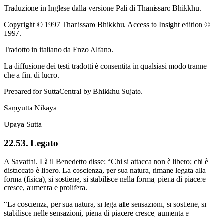
Traduzione in Inglese dalla versione Pāli di
Thanissaro Bhikkhu
.
Copyright © 1997 Thanissaro Bhikkhu. Access to Insight edition ©
1997.
Tradotto in italiano da
Enzo Alfano
.
La diffusione dei testi tradotti è consentita in qualsiasi modo tranne
che a fini di lucro.
Prepared for SuttaCentral by
Bhikkhu Sujato
.
Saṃyutta Nikāya
Upaya Sutta
22.53. Legato
A Savatthi. Là il Benedetto disse: “Chi si attacca non è libero; chi è
distaccato è libero. La coscienza, per sua natura, rimane legata alla
forma (fisica), si sostiene, si stabilisce nella forma, piena di piacere
cresce, aumenta e prolifera.
“La coscienza, per sua natura, si lega alle sensazioni, si sostiene, si
stabilisce nelle sensazioni, piena di piacere cresce, aumenta e