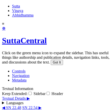
Sutta
Vinaya
Abhidhamma
≡
☸
SuttaCentral
Click on the green menu icon to expand the sidebar. This has useful
things like authorship and publication details, navigation links, tools,
and discussions about the text.
Got It
Controls
Navigation
Metadata
Textual Information
Keep Extended:
Sidebar
Header
Textual Details ▶
Languages
◀ SN 22.48
SN 22.54 ▶