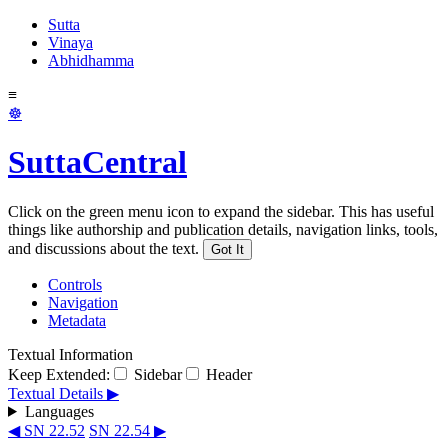
Sutta
Vinaya
Abhidhamma
≡
☸
SuttaCentral
Click on the green menu icon to expand the sidebar. This has useful
things like authorship and publication details, navigation links, tools,
and discussions about the text.
Got It
Controls
Navigation
Metadata
Textual Information
Keep Extended:
Sidebar
Header
Textual Details ▶
Languages
◀ SN 22.52
SN 22.54 ▶