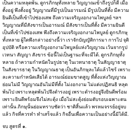
เป็นความหลุดพ้น. ดูกรภิกษุทั้งหลาย วิญญาณเข้าถึงรูปก็ดี เมื่อ
ตั้งอยู่ พึงตั้งอยู่ วิญญาณที่มีรูปเป็นอารมณ์ มีรูปเป็นที่ตั้ง มีความ
ยินดีเป็นที่เข้าไปซ่องเสพ ถึงความเจริญงอกงามไพบูลย์ ฯลฯ
วิญญาณที่มีสังขารเป็นอารมณ์ มีสังขารเป็นที่ตั้ง มีความยินดี
เป็นที่เข้าไปซ่องเสพ พึงถึงความเจริญงอกงามไพบูลย์ ดูกรภิกษุ
ทั้งหลาย ผู้ใดพึงกล่าวอย่างนี้ว่า เราจักบัญญัติการมา การไป จุติ
อุปบัติ หรือความเจริญงอกงามไพบูลย์แห่งวิญญาณ เว้นจากรูป
เวทนา สัญญา สังขาร ข้อนี้ไม่เป็นฐานะที่จะมีได้. ดูกรภิกษุทั้ง
หลาย ถ้าความกำหนัดในรูปธาตุ ในเวทนาธาตุ ในสัญญาธาตุ
ในสังขารธาตุ ในวิญญาณธาตุ เป็นอันภิกษุละได้แล้วไซร้ เพราะ
ละความกำหนัดเสียได้ อารมณ์ย่อมขาดสูญ ที่ตั้งแห่งวิญญาณ
ย่อมไม่มี วิญญาณอันไม่มีที่ตั้ง ไม่งอกงาม ไม่แต่งปฏิสนธิ หลุด
พ้นไป เพราะหลุดพ้นไปจึงดำรงอยู่ เพราะดำรงอยู่จึงยินดีพร้อม
เพราะยินดีพร้อมจึงไม่สะดุ้ง เมื่อไม่สะดุ้งย่อมดับรอบเฉพาะตน
เท่านั้น ภิกษุนั้นย่อมทราบชัดว่า ชาติสิ้นแล้ว พรหมจรรย์อยู่จบ
แล้ว กิจที่ควรทำ ทำเสร็จแล้ว กิจอื่นเพื่อความเป็นอย่างนี้มิได้มี.
จบ สูตรที่ ๑.