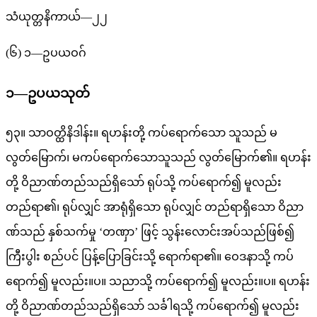
သံယုတ္တနိကာယ်—၂၂
(၆) ၁—ဥပယဝဂ်
၁—ဥပယသုတ်
၅၃။ သာဝတ္ထိနိဒါန်း။ ရဟန်းတို့ ကပ်ရောက်သော သူသည် မ
လွတ်မြောက်၊ မကပ်ရောက်သောသူသည် လွတ်မြောက်၏။ ရဟန်း
တို့ ဝိညာဏ်တည်သည်ရှိသော် ရုပ်သို့ ကပ်ရောက်၍ မူလည်း
တည်ရာ၏၊ ရုပ်လျှင် အာရုံရှိသော ရုပ်လျှင် တည်ရာရှိသော ဝိညာ
ဏ်သည် နှစ်သက်မှု ‘တဏှာ’ ဖြင့် သွန်းလောင်းအပ်သည်ဖြစ်၍
ကြီးပွါး စည်ပင် ပြန့်ပြောခြင်းသို့ ရောက်ရာ၏။ ဝေဒနာသို့ ကပ်
ရောက်၍ မူလည်း။ပ။ သညာသို့ ကပ်ရောက်၍ မူလည်း။ပ။ ရဟန်း
တို့ ဝိညာဏ်တည်သည်ရှိသော် သင်္ခါရသို့ ကပ်ရောက်၍ မူလည်း