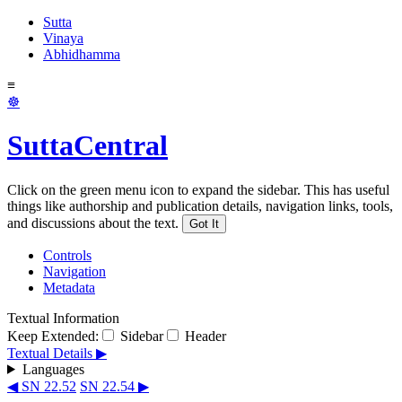
Sutta
Vinaya
Abhidhamma
≡
☸
SuttaCentral
Click on the green menu icon to expand the sidebar. This has useful
things like authorship and publication details, navigation links, tools,
and discussions about the text.
Got It
Controls
Navigation
Metadata
Textual Information
Keep Extended:
Sidebar
Header
Textual Details ▶
Languages
◀ SN 22.52
SN 22.54 ▶