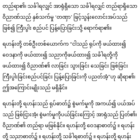
တည်ရာ၏၊ သင်္ခါရလျှင် အာရုံရှိသော သင်္ခါရလျှင် တည်ရာရှိသော
ဝိညာဏ်သည် နှစ်သက်မှု ‘တဏှာ’ ဖြင့်သွန်းလောင်းအပ်သည်
ဖြစ်၍ ကြီးပွါး စည်ပင် ပြန့်ပြောခြင်းသို့ ရောက်ရာ၏။
ရဟန်းတို့ တစ်ဦးတစ်ယောက်က “ငါသည် ရုပ်ကို ဖယ်ထား၍
ဝေဒနာကို ဖယ်ထား၍ သညာကိုဖယ်ထား၍ သင်္ခါရတို့ကို
ဖယ်ထား၍ ဝိညာဏ်၏ လာခြင်း သွားခြင်း သေခြင်း ဖြစ်ခြင်း
ကြီးပွါးခြင်းစည်ပင်ခြင်း ပြန့်ပြောခြင်းကို ပညတ်အံ့”ဟု ဆိုရာ၏၊
ဤအကြောင်းမျိုးသည် မရှိနိုင်။
ရဟန်းတို့ ရဟန်းသည် ရုပ်ဓာတ်၌ စွဲမက်မှုကို အကယ်၍ ပယ်အပ်
သည် ဖြစ်ငြားအံ့၊ စွဲမက်မှုကိုပယ်ခြင်းကြောင့် အာရုံသည် ပြတ်၏၊
ဝိညာဏ်၏ တည်ရာ မဖြစ်နိုင်။ ရဟန်းတို့ ဝေဒနာဓာတ်၌ ။ ရဟန်း
တို့ သညာဓာတ်၌ ။ ရဟန်းတို့ သင်္ခါရဓာတ်၌ ။ ရဟန်းတို့ ရဟန်း