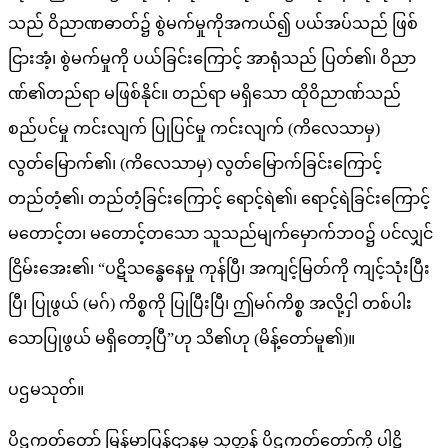
သည် ဝိညာဏဓာတ်၌ စွဲမက်မှုကိုအကယ်၍ ပယ်အပ်သည် ဖြစ်
ငြားအံ့၊ စွဲမက်မှုကို ပယ်ခြင်းကြောင့် အာရုံသည် ပြတ်၏၊ ဝိညာ
ဏ်၏တည်ရာ မဖြစ်နိုင်။ တည်ရာ မရှိသော ထိုဝိညာဏ်သည်
စည်ပင်မှု ကင်းလျက် ပြုပြင်မှု ကင်းလျက် (ကိလေသာမှ)
လွတ်မြောက်၏၊ (ကိလေသာမှ) လွတ်မြောက်ခြင်းကြောင့်
တည်တံ့၏၊ တည်တံ့ခြင်းကြောင့် ရောင့်ရဲ၏၊ ရောင့်ရဲခြင်းကြောင့်
မတောင့်တ၊ မတောင့်တသော သူသည်မျက်မှောက်ဘဝ၌ ပင်လျှင်
ငြိမ်းအေး၏၊ “ပဋိသန္ဓေနေမှု ကုန်ပြီ၊ အကျင့်မြတ်ကို ကျင့်သုံးပြီး
ပြီ၊ ပြုဖွယ် (မဂ်) ကိစ္စကို ပြုပြီးပြီ၊ ဤမဂ်ကိစ္စ အလို့ငှါ တစ်ပါး
သောပြုဖွယ် မရှိတော့ပြီ”ဟု သိ၏ဟု (မိန့်တော်မူ၏)။
ပဌမသုတ်။
ပိဋကတ်တော် မြန်မာပြန်ဌာနမှ သုတ္တန် ပိဋကတ်တော်ကို ပါဠိ