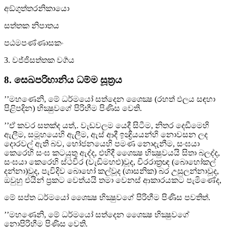
අඞ්ගුත්තරනිකායො
සත්තක නිපාතය
පඨමපණ්ණාසකං
3. වජ්ජිසත්තක වර්‍ගය
8. සෙඛපරිහානිය ධම්ම සූත්‍රය
’’මහණෙනි, මේ ධර්මයෝ සත්දෙන ශෛක්‍ෂ (රහත් ඵලය සඳහා
පිළිපදින) භික්‍ෂුවගේ පිරිහීම පිණිස වෙති.
’’ඒ කවර සතක්ද යත්,. වැඩවලම යෙදී සිටීම, නිතර දෙඩීමෙහි
ඇලීම, සමූහයෙහි ඇලීම, ඇස් ආදී ඉන්‍ද්‍රියයන්හි නොවසන ලද
දොරවල් ඇති බව, භෝජනයෙහි පමණ නොදැනීම, සංඝයා
කෙරෙහි සංඝ කටයුතු ඇද්ද, එහිදී ශෛක්‍ෂ භික්‍ෂුවයයි සිතා බලද්ද,
සංඝයා කෙරෙහි ස්ථවිර (වැඩිමහළු)වූද, චිරරාත්‍රඥ (බොහෝකල්
දන්නා)වූද, පැවිදිව බොහෝ කල්වූද (ශාසනික) බර උසුලන්නාවූද,
ඔවුහු එයින් ප්‍රකට වෙත්යයි තමා වෙනස් ආකාරයකට පැමිණේද,
මේ සප්ත ධර්මයෝ ශෛක්‍ෂ භික්‍ෂුවගේ පිරිහීම පිණිස පවතිත්.
’’මහණෙනි, මේ ධර්මයෝ සත්දෙන ශෛක්‍ෂ භික්‍ෂුවගේ
නොපිරිහීම පිණිස වෙති.