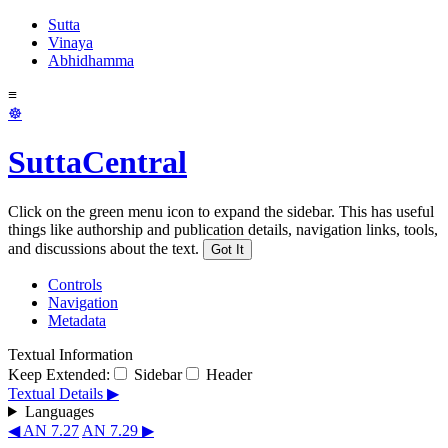
Sutta
Vinaya
Abhidhamma
≡
☸
SuttaCentral
Click on the green menu icon to expand the sidebar. This has useful
things like authorship and publication details, navigation links, tools,
and discussions about the text.
Got It
Controls
Navigation
Metadata
Textual Information
Keep Extended:
Sidebar
Header
Textual Details ▶
Languages
◀ AN 7.27
AN 7.29 ▶