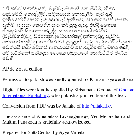
’’ඒ කවර සතක්ද යත්,. වැඩවලම යෙදී නොසිටීම, නිතර
දෙඩීමෙහි නොඇලීම, සමූහයෙහි නොඇලීම, ඇස් ආදී
ඉන්‍ද්‍රියයන්හි වසන ලද දොරවල් ඇති බව, භෝජනයෙහි පමණ
දැනීම, සංඝයා කෙරෙහි සංඝ කටයුතු ඇද්ද, එහිදී ශෛක්‍ෂ
භික්‍ෂුවයයි සිතා නොබලද්ද, සංඝයා කෙරෙහි ස්ථවිර
(වැඩිමහළු)වූද, චිරරාත්‍රඥ (බොහෝකල් දන්නා)වූද, පැවිදිව
බොහෝ කල්වූද (ශාසනික) බර උසුලන්නාවූද, ඔවුහු එයින් ප්‍රකට
වෙත්යයි තමා වෙනස් ආකාරයකට නොපැමිණේද, මහණෙනි,
මේ ධර්මයෝ සත්දෙන ශෛක්‍ෂ භික්‍ෂුවගේ නොපිරිහීම පිණිස
වෙති.
AP de Zoysa
edition.
Permission to publish was kindly granted by Kumari Jayawardhana.
Digital files were kindly supplied by Sirisumana Godage of
Godage
International Publishing
, who publish a print edition of this text.
Conversion from PDF was by Janaka of
http://pitaka.lk/
.
The assistance of Amaradasa Liyanagamage, Ven Mettavihari and
Maithri Panagoda is gratefully acknowledged.
Prepared for SuttaCentral by
Ayya Vimala
.