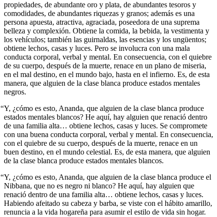
propiedades, de abundante oro y plata, de abundantes tesoros y
comodidades, de abundantes riquezas y granos; además es una
persona apuesta, atractiva, agraciada, poseedora de una suprema
belleza y complexión. Obtiene la comida, la bebida, la vestimenta y
los vehículos; también las guirnaldas, las esencias y los ungüentos;
obtiene lechos, casas y luces. Pero se involucra con una mala
conducta corporal, verbal y mental. En consecuencia, con el quiebre
de su cuerpo, después de la muerte, renace en un plano de miseria,
en el mal destino, en el mundo bajo, hasta en el infierno. Es, de esta
manera, que alguien de la clase blanca produce estados mentales
negros.
“Y, ¿cómo es esto, Ananda, que alguien de la clase blanca produce
estados mentales blancos? He aquí, hay alguien que renació dentro
de una familia alta… obtiene lechos, casas y luces. Se compromete
con una buena conducta corporal, verbal y mental. En consecuencia,
con el quiebre de su cuerpo, después de la muerte, renace en un
buen destino, en el mundo celestial. Es, de esta manera, que alguien
de la clase blanca produce estados mentales blancos.
“Y, ¿cómo es esto, Ananda, que alguien de la clase blanca produce el
Nibbana, que no es negro ni blanco? He aquí, hay alguien que
renació dentro de una familia alta… obtiene lechos, casas y luces.
Habiendo afeitado su cabeza y barba, se viste con el hábito amarillo,
renuncia a la vida hogareña para asumir el estilo de vida sin hogar.