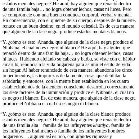
estados mentales negros? He aquí, hay alguien que renació dentro
de una familia baja… no logra obtener lechos, casas ni luces. Pero
se compromete con una buena conducta corporal, verbal y mental.
En consecuencia, con el quiebre de su cuerpo, después de la muerte,
renace en un buen destino, en el mundo celestial. Es de esta manera
que alguien de la clase negra produce estados mentales blancos.
“Y, ¿cómo es esto, Ananda, que alguien de la clase negra produce el
Nibbana, el cual no es negro ni blanco? He aquí, hay alguien que
renació dentro de una familia baja… no logra obtener lechos, casas
ni luces. Habiendo afeitado su cabeza y barba, se viste con el hábito
amarillo, renuncia a la vida hogareña para asumir el estilo de vida
sin hogar. Al haber renunciado de esta manera, abandona los cinco
impedimentos, las impurezas de la mente, cosas que debilitan la
sabiduría; y entonces, con la mente bien establecida en los cuatro
establecimientos de la atención consciente, desarrolla correctamente
los siete factores de la iluminación y produce el Nibbana, el cual no
es negro ni blanco. Es, de esta manera, que alguien de la clase negra
produce el Nibbana el cual no es negro ni blanco.
“Y, ¿cómo es esto, Ananda, que alguien de la clase blanca produce
estados mentales negros? He aquí, hay alguien que renació dentro
de una familia alta—familia de los influyentes
khattiya
, familia de
los influyentes brahmanes o familia de los influyentes hombres
hogareños―, alguien así es rico, con grandes riquezas y