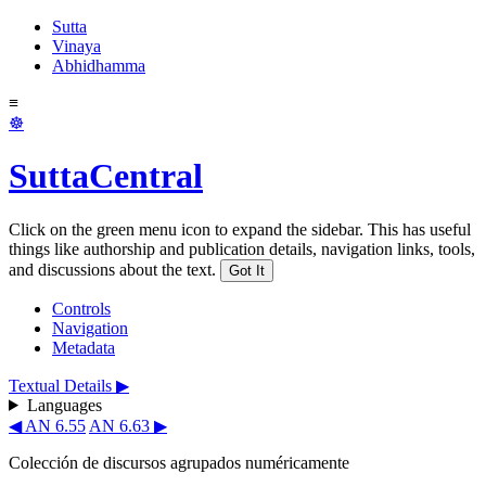
Sutta
Vinaya
Abhidhamma
≡
☸
SuttaCentral
Click on the green menu icon to expand the sidebar. This has useful
things like authorship and publication details, navigation links, tools,
and discussions about the text.
Got It
Controls
Navigation
Metadata
Textual Details ▶
Languages
◀ AN 6.55
AN 6.63 ▶
Colección de discursos agrupados numéricamente