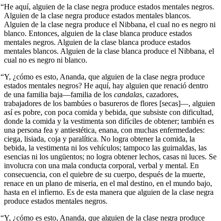
“He aquí, alguien de la clase negra produce estados mentales negros.
Alguien de la clase negra produce estados mentales blancos.
Alguien de la clase negra produce el Nibbana, el cual no es negro ni
blanco. Entonces, alguien de la clase blanca produce estados
mentales negros. Alguien de la clase blanca produce estados
mentales blancos. Alguien de la clase blanca produce el Nibbana, el
cual no es negro ni blanco.
“Y, ¿cómo es esto, Ananda, que alguien de la clase negra produce
estados mentales negros? He aquí, hay alguien que renació dentro
de una familia baja—familia de los
candalas
, cazadores,
trabajadores de los bambúes o basureros de flores [secas]―, alguien
así es pobre, con poca comida y bebida, que subsiste con dificultad,
donde la comida y la vestimenta son difíciles de obtener; también es
una persona fea y antiestética, enana, con muchas enfermedades:
ciega, lisiada, coja y paralítica. No logra obtener la comida, la
bebida, la vestimenta ni los vehículos; tampoco las guirnaldas, las
esencias ni los ungüentos; no logra obtener lechos, casas ni luces. Se
involucra con una mala conducta corporal, verbal y mental. En
consecuencia, con el quiebre de su cuerpo, después de la muerte,
renace en un plano de miseria, en el mal destino, en el mundo bajo,
hasta en el infierno. Es de esta manera que alguien de la clase negra
produce estados mentales negros.
“Y, ¿cómo es esto, Ananda, que alguien de la clase negra produce