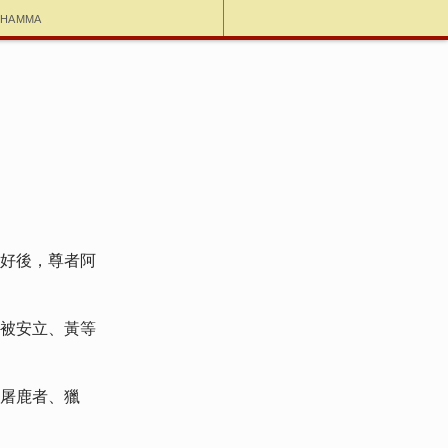
dhamma
好後，尊者阿
被安立、黃等
屠鹿者、獵