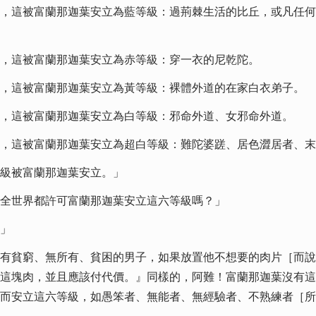
，這被富蘭那迦葉安立為藍等級：過荊棘生活的比丘，或凡任何
，這被富蘭那迦葉安立為赤等級：穿一衣的尼乾陀。
，這被富蘭那迦葉安立為黃等級：裸體外道的在家白衣弟子。
，這被富蘭那迦葉安立為白等級：邪命外道、女邪命外道。
，這被富蘭那迦葉安立為超白等級：難陀婆蹉、居色澀居者、末
級被富蘭那迦葉安立。」
全世界都許可富蘭那迦葉安立這六等級嗎？」
」
有貧窮、無所有、貧困的男子，如果放置他不想要的肉片［而說
這塊肉，並且應該付代價。』同樣的，阿難！富蘭那迦葉沒有這
而安立這六等級，如愚笨者、無能者、無經驗者、不熟練者［所