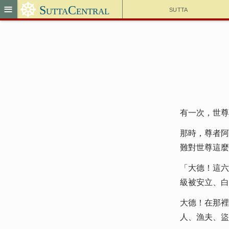
☸
≡
SuttaCentral
Sutta
有一次，世尊
那時，尊者阿
難對世尊這麼
「大德！這六
級被安立、白
大德！在那裡
人、漁夫、盜