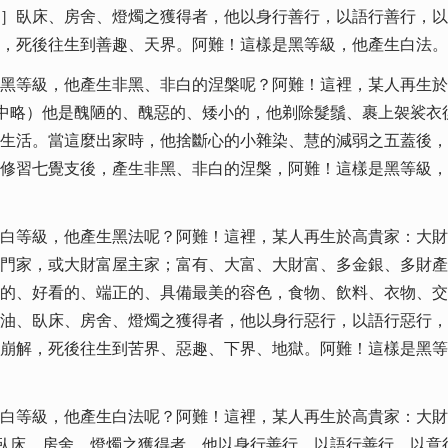
］臥床、房舍、燈燭之獲得者，他以身行善行，以語行善行，以
，死後往生到善趣、天界。阿難！這樣是黑等級，他產生白法。
黑等級，他產生非黑、非白的涅槃呢？阿難！這裡，某人再生於
中略）他是醜陋的、醜惡的、矮小的，他剃除髮鬚、裹上袈裟衣
生活。當這麼出家時，他捨斷心的小雜染、慧的減弱之五蓋後，
修習七覺支後，產生非黑、非白的涅槃，阿難！這樣是黑等級，
白等級，他產生黑法呢？阿難！這裡，某人再生於高貴家：大財
門家，或大財富屋主家；富有、大富、大財富、多金銀、多財產
的、好看的、端正的、具備最美的容色，食物、飲料、衣物、交
油、臥床、房舍、燈燭之獲得者，他以身行惡行，以語行惡行，
崩解，死後往生到苦界、惡趣、下界、地獄。阿難！這樣是黑等
白等級，他產生白法呢？阿難！這裡，某人再生於高貴家：大財
臥床、房舍、燈燭之獲得者，他以身行善行，以語行善行，以意