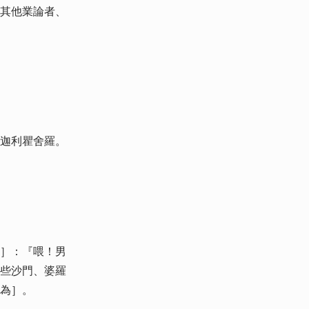
其他業論者、
迦利瞿舍羅。
］：『喂！男
些沙門、婆羅
為］。