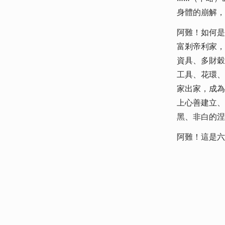
身體的崩解，
阿難！如何是
富剎帝利家，
資具、多財穀
工具、花環、
家出家，成為
上心善建立、
黑、非白的涅
阿難！這是六