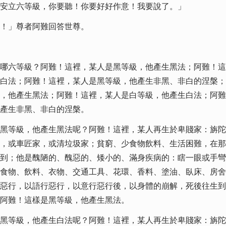
安立六等級，你要聽！你要好好作意！我要說了。」
！」尊者阿難回答世尊。
哪六等級？阿難！這裡，某人是黑等級，他產生黑法；阿難！這
白法；阿難！這裡，某人是黑等級，他產生非黑、非白的涅槃；
，他產生黑法；阿難！這裡，某人是白等級，他產生白法；阿難
產生非黑、非白的涅槃。
黑等級，他產生黑法呢？阿難！這裡，某人再生於卑賤家：旃陀
，或車匠家，或清垃圾家；貧窮、少食物飲料、生活困難，在那
到；他是醜陋的、醜惡的、矮小的、滿身疾病的：瞎一眼或手彎
食物、飲料、衣物、交通工具、花環、香料、塗油、臥床、房舍
惡行，以語行惡行，以意行惡行後，以身體的崩解，死後往生到
阿難！這樣是黑等級，他產生黑法。
黑等級，他產生白法呢？阿難！這裡，某人再生於卑賤家：旃陀