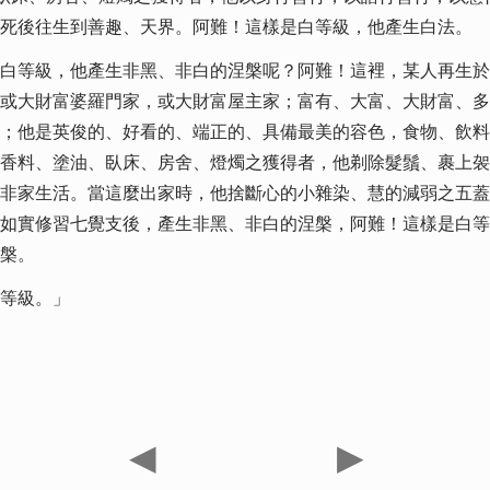
死後往生到善趣、天界。阿難！這樣是白等級，他產生白法。
白等級，他產生非黑、非白的涅槃呢？阿難！這裡，某人再生於
或大財富婆羅門家，或大財富屋主家；富有、大富、大財富、多
；他是英俊的、好看的、端正的、具備最美的容色，食物、飲料
香料、塗油、臥床、房舍、燈燭之獲得者，他剃除髮鬚、裹上袈
非家生活。當這麼出家時，他捨斷心的小雜染、慧的減弱之五蓋
如實修習七覺支後，產生非黑、非白的涅槃，阿難！這樣是白等
槃。
等級。」
◀
▶