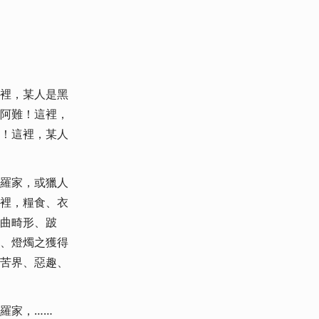
裡，某人是黑
阿難！這裡，
！這裡，某人
羅家，或獵人
裡，糧食、衣
曲畸形、跛
、燈燭之獲得
苦界、惡趣、
羅家，……