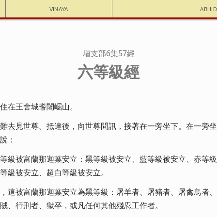
Vinaya
Abhi
增支部6集57經
六等級經
住在王舍城耆闍崛山。
難去見世尊。抵達後，向世尊問訊，接著在一旁坐下。在一旁坐
說：
等級被富蘭那迦葉安立：黑等級被安立、藍等級被安立、赤等級
等級被安立、超白等級被安立。
，這被富蘭那迦葉安立為黑等級：屠羊者、屠豬者、屠禽鳥者、
賊、行刑者、獄卒，或凡任何其他殘忍工作者。