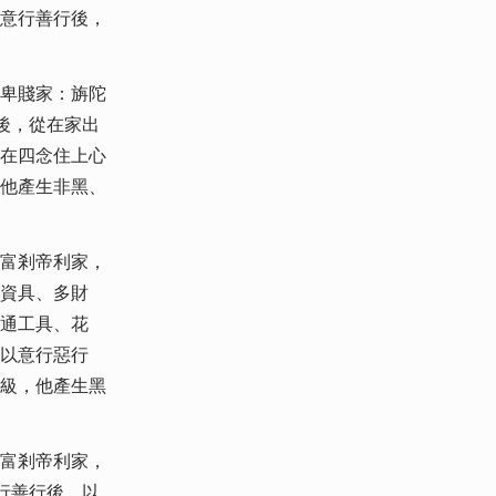
意行善行後，
卑賤家：旃陀
後，從在家出
在四念住上心
他產生非黑、
富剎帝利家，
資具、多財
通工具、花
以意行惡行
級，他產生黑
富剎帝利家，
行善行後，以