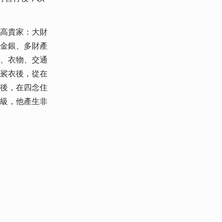
高貴家：大財
金銀、多財產
、衣物、交通
裟衣後，從在
後，在四念住
級，他產生非