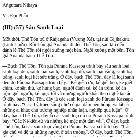
Aṅguttara Nikāya
VI
. Ðại Phẩm
(
III
) (57) Sáu Sanh Loại
Một thời, Thế Tôn trú ở Ràijagaha (Vương Xá), tại núi Gijjhakùta
(Linh Thứu). Rồi Tôn giả Ananda đi đến Thế Tôn; sau khi đến
đảnh lễ Thế Tôn rồi ngồi xuống một bên. Ngồi xuống một bên, Tôn
giả Ananda bạch Thế Tôn:
—Bạch Thế Tôn, Tôn giả Pùrana Kassapa trình bày sáu sanh loại:
sanh loại đen, sanh loại xanh, sanh loại đỏ, sanh loại vàng, sanh loại
trắng, sanh loại hết sức trắng. Ở đây, bạch Thế Tôn, đây là loại sanh
đen do Pùrana Kassapa trình bày: “Kẻ giết cừu, kẻ giết heo, kẻ giết
chim, kẻ săn thú, kẻ hung bạo, người đánh cá, kẻ ăn trộm, kẻ ăn
trộm giết người, kẻ ngục tốt và những người khác theo nghề tàn ác”.
Ở đây, bạch Thế Tôn, đây là các sanh loại xanh do Pùrana Kassapa
trình bày: “Các Tỷ-kheo sống như cỏ gai đâm bên hông, và tất cả
những ai khác chủ trương nghiệp nhân luận, nghiệp quả luận”. Ở
đây, bạch Thế Tôn, đây là các sanh loại đỏ do Pùrana Kassapa trình
bày: “Các Ni-kiền-tử và những kẻ mặc một tấm vải”. Ở đây, bạch
Thế Tôn, là các sanh loại vàng do Pùrana Kassapa trình bày: “Các
gia chủ và đệ tử những người ở trần truồng”. Ở đây, bạch Thế Tôn,