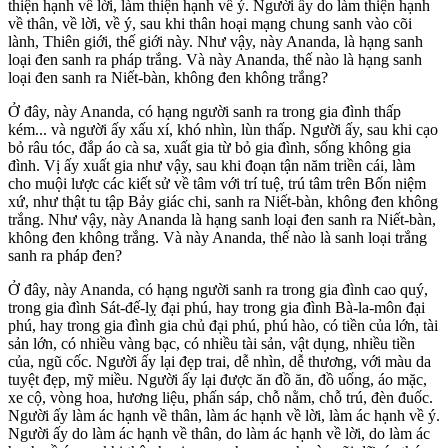
thiện hạnh về lời, làm thiện hạnh về ý. Người ấy do làm thiện hạnh
về thân, về lời, về ý, sau khi thân hoại mạng chung sanh vào cõi
lành, Thiên giới, thế giới này. Như vậy, này Ananda, là hạng sanh
loại đen sanh ra pháp trắng. Và này Ananda, thế nào là hạng sanh
loại đen sanh ra Niết-bàn, không đen không trắng?
Ở đây, này Ananda, có hạng người sanh ra trong gia đình thấp
kém... và người ấy xấu xí, khó nhìn, lùn thấp. Người ấy, sau khi cạo
bỏ râu tóc, đắp áo cà sa, xuất gia từ bỏ gia đình, sống không gia
đình. Vị ấy xuất gia như vậy, sau khi đoạn tận năm triền cái, làm
cho muội lược các kiết sử về tâm với trí tuệ, trú tâm trên Bốn niệm
xứ, như thật tu tập Bảy giác chi, sanh ra Niết-bàn, không đen không
trắng. Như vậy, này Ananda là hạng sanh loại đen sanh ra Niết-bàn,
không đen không trắng. Và này Ananda, thế nào là sanh loại trắng
sanh ra pháp đen?
Ở đây, này Ananda, có hạng người sanh ra trong gia đình cao quý,
trong gia đình Sát-đế-lỵ đại phú, hay trong gia đình Bà-la-môn đại
phú, hay trong gia đình gia chủ đại phú, phú hào, có tiền của lớn, tài
sản lớn, có nhiều vàng bạc, có nhiều tài sản, vật dụng, nhiều tiền
của, ngũ cốc. Người ấy lại đẹp trai, dễ nhìn, dễ thương, với màu da
tuyệt đẹp, mỹ miều. Người ấy lại được ăn đồ ăn, đồ uống, áo mặc,
xe cộ, vòng hoa, hương liệu, phấn sáp, chỗ nằm, chỗ trú, đèn đuốc.
Người ấy làm ác hạnh về thân, làm ác hạnh về lời, làm ác hạnh về ý.
Người ấy do làm ác hạnh về thân, do làm ác hạnh về lời, do làm ác