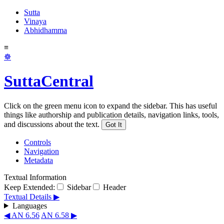
Sutta
Vinaya
Abhidhamma
≡
☸
SuttaCentral
Click on the green menu icon to expand the sidebar. This has useful
things like authorship and publication details, navigation links, tools,
and discussions about the text.
Got It
Controls
Navigation
Metadata
Textual Information
Keep Extended:
Sidebar
Header
Textual Details ▶
Languages
◀ AN 6.56
AN 6.58 ▶