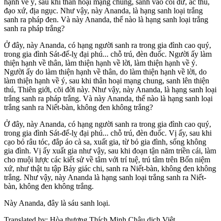
hạnh về ý, sau khi thân hoại mạng chung, sanh vào cõi dữ, ác thú,
đạo xứ, địa ngục. Như vậy, này Ananda, là hạng sanh loại trắng
sanh ra pháp đen. Và này Ananda, thế nào là hạng sanh loại trắng
sanh ra pháp trắng?
Ở đây, này Ananda, có hạng người sanh ra trong gia đình cao quý,
trong gia đình Sát-đế-lỵ đại phú... chỗ trú, đèn đuốc. Người ấy làm
thiện hạnh về thân, làm thiện hạnh về lời, làm thiện hạnh về ý.
Người ấy do làm thiện hạnh về thân, do làm thiện hạnh về lời, do
làm thiện hạnh về ý, sau khi thân hoại mạng chung, sanh lên thiện
thú, Thiên giới, cõi đời này. Như vậy, này Ananda, là hạng sanh loại
trắng sanh ra pháp trắng. Và này Ananda, thế nào là hạng sanh loại
trắng sanh ra Niết-bàn, không đen không trắng?
Ở đây, này Ananda, có hạng người sanh ra trong gia đình cao quý,
trong gia đình Sát-đế-lỵ đại phú... chỗ trú, đèn đuốc. Vị ấy, sau khi
cạo bỏ râu tóc, đắp áo cà sa, xuất gia, từ bỏ gia đình, sống không
gia đình. Vị ấy xuất gia như vậy, sau khi đoạn tận năm triền cái, làm
cho muội lược các kiết sử về tâm với trí tuệ, trú tâm trên Bốn niệm
xứ, như thật tu tập Bảy giác chi, sanh ra Niết-bàn, không đen không
trắng. Như vậy, này Ananda là hạng sanh loại trắng sanh ra Niết-
bàn, không đen không trắng.
Này Ananda, đây là sáu sanh loại.
Translated by:
Hòa thượng Thích Minh Châu dịch Việt