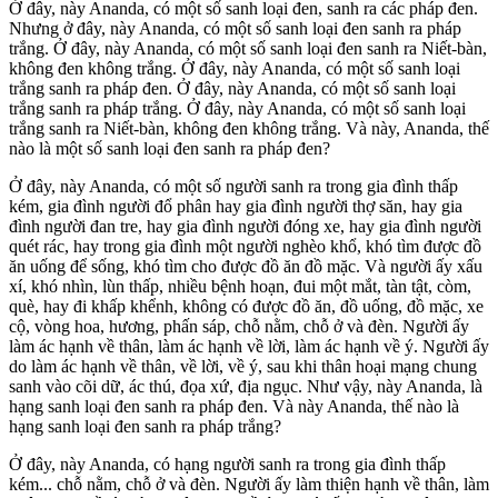
Ở đây, này Ananda, có một số sanh loại đen, sanh ra các pháp đen.
Nhưng ở đây, này Ananda, có một số sanh loại đen sanh ra pháp
trắng. Ở đây, này Ananda, có một số sanh loại đen sanh ra Niết-bàn,
không đen không trắng. Ở đây, này Ananda, có một số sanh loại
trắng sanh ra pháp đen. Ở đây, này Ananda, có một số sanh loại
trắng sanh ra pháp trắng. Ở đây, này Ananda, có một số sanh loại
trắng sanh ra Niết-bàn, không đen không trắng. Và này, Ananda, thế
nào là một số sanh loại đen sanh ra pháp đen?
Ở đây, này Ananda, có một số người sanh ra trong gia đình thấp
kém, gia đình người đổ phân hay gia đình người thợ săn, hay gia
đình người đan tre, hay gia đình người đóng xe, hay gia đình người
quét rác, hay trong gia đình một người nghèo khổ, khó tìm được đồ
ăn uống để sống, khó tìm cho được đồ ăn đồ mặc. Và người ấy xấu
xí, khó nhìn, lùn thấp, nhiều bệnh hoạn, đui một mắt, tàn tật, còm,
què, hay đi khấp khểnh, không có được đồ ăn, đồ uống, đồ mặc, xe
cộ, vòng hoa, hương, phấn sáp, chỗ nằm, chỗ ở và đèn. Người ấy
làm ác hạnh về thân, làm ác hạnh về lời, làm ác hạnh về ý. Người ấy
do làm ác hạnh về thân, về lời, về ý, sau khi thân hoại mạng chung
sanh vào cõi dữ, ác thú, đọa xứ, địa ngục. Như vậy, này Ananda, là
hạng sanh loại đen sanh ra pháp đen. Và này Ananda, thế nào là
hạng sanh loại đen sanh ra pháp trắng?
Ở đây, này Ananda, có hạng người sanh ra trong gia đình thấp
kém... chỗ nằm, chỗ ở và đèn. Người ấy làm thiện hạnh về thân, làm