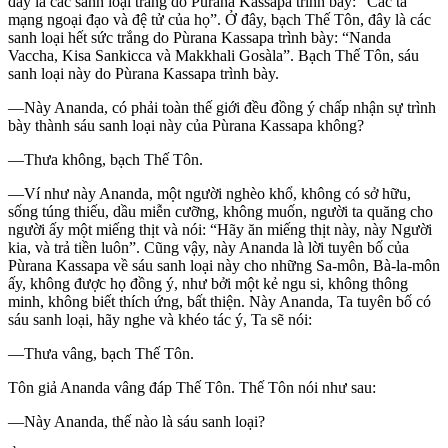
đây là các sanh loại trắng do Pùrana Kassapa trình bày: “Các tà
mạng ngoại đạo và đệ tử của họ”. Ở đây, bạch Thế Tôn, đây là các
sanh loại hết sức trắng do Pùrana Kassapa trình bày: “Nanda
Vaccha, Kisa Sankicca và Makkhali Gosàla”. Bạch Thế Tôn, sáu
sanh loại này do Pùrana Kassapa trình bày.
—Này Ananda, có phải toàn thế giới đều đồng ý chấp nhận sự trình
bày thành sáu sanh loại này của Pùrana Kassapa không?
—Thưa không, bạch Thế Tôn.
—Ví như này Ananda, một người nghèo khổ, không có sở hữu,
sống túng thiếu, dầu miễn cưỡng, không muốn, người ta quăng cho
người ấy một miếng thịt và nói: “Hãy ăn miếng thịt này, này Người
kia, và trả tiền luôn”. Cũng vậy, này Ananda là lời tuyên bố của
Pùrana Kassapa về sáu sanh loại này cho những Sa-môn, Bà-la-môn
ấy, không được họ đồng ý, như bởi một kẻ ngu si, không thông
minh, không biết thích ứng, bất thiện. Này Ananda, Ta tuyên bố có
sáu sanh loại, hãy nghe và khéo tác ý, Ta sẽ nói:
—Thưa vâng, bạch Thế Tôn.
Tôn giả Ananda vâng đáp Thế Tôn. Thế Tôn nói như sau:
—Này Ananda, thế nào là sáu sanh loại?