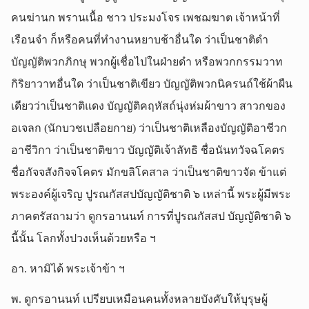
คนฆ่านก พรานเนื้อ ชาว ประมงโจร เพชฌฆาต เจ้าหน้าที่
เรือนจำ ก็หรือคนที่ทำงานหยาบช้าอื่นใด ว่าเป็นชาติดำ
บัญญัติพวกภิกษุ พวกผู้เชื่อไปในฝ่ายดำ หรือพวกกรรมวาท
กิริยาวาทอื่นใด ว่าเป็นชาติเขียว บัญญัติพวกนิครนถ์ใช้ผ้าผืน
เดียวว่าเป็นชาติแดง บัญญัติคฤหัสถ์นุ่งห่มผ้าขาว สาวกของ
อเจลก (นักบวชเปลือยกาย) ว่าเป็นชาติเหลืองบัญญัติอาชีวก
อาชีวิกา ว่าเป็นชาติขาว บัญญัติเจ้าลัทธิ ชื่อนันทวัจฉโคตร
ชื่อกัจจสังกิจจโคตร มักขลิโคสาล ว่าเป็นชาติขาวจัด ข้าแต่
พระองค์ผู้เจริญ ปูรณกัสสปบัญญัติชาติ ๖ เหล่านี้ พระผู้มีพระ
ภาคตรัสถามว่า ดูกรอานนท์ การที่ปูรณกัสสป บัญญัติชาติ ๖
นี้นั้น โลกทั้งปวงเห็นด้วยหรือ ฯ
อา. หามิได้ พระเจ้าข้า ฯ
พ. ดูกรอานนท์ เปรียบเหมือนคนทั้งหลายบังคับให้บุรุษผู้