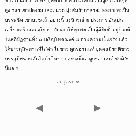
ขาว เป็นอย่างไร คือ บุคคลบางคนในโลกนี้ เป็นผู้เกิดในสกุล
สูง ฯลฯ เขาปลงผมและหนวด นุ่งห่มผ้ากาสายะ ออก บวชเป็น
บรรพชิต เขาบวชแล้วอย่างนี้ ละนิวรณ์ ๕ ประการ อันเป็น
เครื่องเศร้าหมองใจ ทำ ปัญญาให้ทุรพล เป็นผู้มีจิตตั้งอยู่ด้วยดี
ในสติปัฏฐานทั้ง ๔ เจริญโพชฌงค์ ๗ ตามความเป็นจริง แล้ว
ได้บรรลุนิพพานที่ไม่ดำ ไม่ขาว ดูกรอานนท์ บุคคลมีชาติขาว
บรรลุนิพพานอันไม่ดำ ไม่ขาว อย่างนี้แล ดูกรอานนท์ ชาติ ๖
นี้แล ฯ
จบสูตรที่ ๓
◀
▶