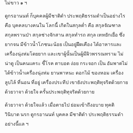
ไม่ขาว ๑ ฯ
ดูกรอานนท์ ก็บุคคลผู้มีชาติดำ ประพฤติธรรมดำเป็นอย่างไร
คือ บุคคลบางคนใน โลกนี้ เกิดในสกุลต่ำ คือ สกุลจัณฑาล
สกุลพรานป่า สกุลช่างจักสาน สกุลทำรถ สกุล เทหยักเยื่อ ซึ่ง
ยากจน มีข้าวน้ำโภชนะน้อย เป็นอยู่ฝืดเคือง ได้อาหารและ
เครื่องนุ่งห่มโดยยาก และเขาผู้นั้นเป็นผู้มีผิวพรรณทราม ไม่
น่าดู เป็นคนแคระ ขี้โรค ตาบอด ง่อย กระจอก เป็น อัมพาตไม่
ได้ข้าวน้ำเครื่องนุ่งห่ม ยานพาหนะ ดอกไม้ ของหอม เครื่อง
ลูบไล้ ที่นอน ที่อยู่ เครื่องประทีป เขายังประพฤติทุจริตด้วยกาย
ด้วยวาจา ด้วยใจ ครั้นประพฤติทุจริตด้วยกาย
ด้วยวาจา ด้วยใจแล้ว เมื่อตายไป ย่อมเข้าถึงอบาย ทุคติ
วินิบาต นรก ดูกรอานนท์ บุคคล มีชาติดำ ประพฤติธรรมดำ
อย่างนี้แล ฯ