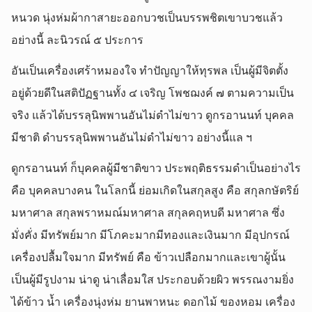
หนวด นุ่งห่มผ้ากาสายะออกบวชเป็นบรรพชิตเขาบวชแล้ว
อย่างนี้ ละนิวรณ์ ๕ ประการ
อันเป็นเครื่องเศร้าหมองใจ ทำปัญญาให้ทุรพล เป็นผู้มีจิตตั้ง
อยู่ด้วยดีในสติปัฏฐานทั้ง ๔ เจริญ โพชฌงค์ ๗ ตามความเป็น
จริง แล้วได้บรรลุนิพพานอันไม่ดำไม่ขาว ดูกรอานนท์ บุคคล
มีชาติ ดำบรรลุนิพพานอันไม่ดำไม่ขาว อย่างนี้แล ฯ
ดูกรอานนท์ ก็บุคคลผู้มีชาติขาว ประพฤติธรรมดำเป็นอย่างไร
คือ บุคคลบางคน ในโลกนี้ ย่อมเกิดในสกุลสูง คือ สกุลกษัตริย์
มหาศาล สกุลพราหมณ์มหาศาล สกุลคฤหบดี มหาศาล ซึ่ง
มั่งคั่ง มีทรัพย์มาก มีโภคะมากมีทองและเงินมาก มีอุปกรณ์
เครื่องปลื้มใจมาก มีทรัพย์ คือ ข้าวเปลือกมากและเขาผู้นั้น
เป็นผู้มีรูปงาม น่าดู น่าเลื่อมใส ประกอบด้วยผิว พรรณงามยิ่ง
ได้ข้าว น้ำ เครื่องนุ่งห่ม ยานพาหนะ ดอกไม้ ของหอม เครื่อง