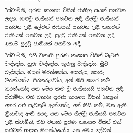
’’ස්වාමීනි, පූරණ කාශ්‍යප විසින් ජාතීහු සයක් පනවන
ලදහ. කළුවූ ජාතියක් පනවන ලදී, නිල්වූ ජාතියක්
පනවන ලදී. ලේවන් ජාතියක් පනවන ලදී, කහවන්
ජාතියක් පනවන ලදී, සුදුවූ ජාතියක් පනවන ලදී,
ඉතාම සුදුවූ ජාතියක් පනවන ලදී,
’’ස්වාමිනි, එහි වනාහි පූරණ කාශ්‍යප විසින් බැටළු
වැද්දෝය, හූරු වැද්දෝය, කුරුලු වැද්දෝය, මුව
වැද්දෝය, මසුන් මරන්නෝය. සොරුය, සොරු
මරන්නෝය, සිරකරුවෝය, අන් කිසි කෲර කර්‍ම
කරන්නෝද යන මෙය කළු වූ ජාතියයයි පනවන ලදී.
ස්වාමිනි, එහි වනාහි පූරණ කාශ්‍යප විසින් භික්‍ෂූන්
අතර රළු පැවතුම් ඇත්තෝද, අන් කිසි කර්‍ම, මත ඇති,
ක්‍රියාවාද ඇති අයද, යන මෙය නිල්වූ ජාතියයි පනවන
ලදී. ස්වාමීනි, එහි වනාහි පූරණ කාශ්‍යප විසින් එක්
සළුවක් හඳනා නිඝන්ඨයෝය යන මෙය ලේවන්