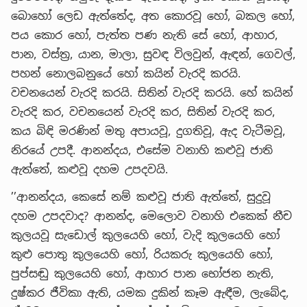
බොහෝ ලෙඩ ඇත්තේද, අත කොරවූ හෝ, බකල හෝ,
පය කොර හෝ, පැත්ත පණ නැති සේ හෝ, ආහාර,
පාන, වස්ත්‍ර, යාන, මාලා, සුවඳ විලවුන්, ඇඳන්, ගෙවල්,
පහන් නොලබනුයේ හෝ කයින් වැරදි කරයි.
වචනයෙන් වැරදි කරයි. සිතින් වැරදි කරයි. හේ කයින්
වැරදි කර, වචනයෙන් වැරදි කර, සිතින් වැරදි කර,
කය බිඳි මරණින් මතු අපායවූ, දුගතිවූ, ඇද වැටීමවූ,
නිරයේ උපදී. ආනන්දය, එසේම වනාහි කළුවූ ජාති
ඇත්තේ, කළුවූ දහම උපදවයි.
’’ආනන්දය, කෙසේ නම් කළුවූ ජාති ඇත්තේ, සුදුවූ
දහම උපදවාද? ආනන්ද, මෙලොව වනාහි එකෙක් නීච
කුලයවූ සැඩොල් කුලයෙහි හෝ, වැදි කුලයෙහි හෝ
කුළු පොතු කුලයෙහි හෝ, රියකරු කුලයෙහි හෝ,
පුප්සඬු කුලයෙහි හෝ, ආහාර පාන භෝජන නැති,
දුෂ්කර ජීවිකා ඇති, යමක දුකින් කෑම ඇඳීම, ලැබේද,