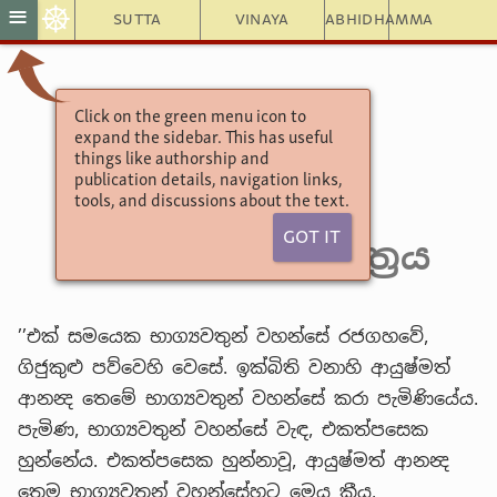
☸
≡
Sutta
Vinaya
Abhidhamma
Click on the green menu icon to
අඞ්ගුත්තරනිකායො
expand the sidebar. This has useful
ඡක්ක නිපාතය
things like authorship and
publication details, navigation links,
2. දුතිය පණ්ණාසකය
tools, and discussions about the text.
6. මහා වර්‍ගය
Got It
3. ජළාභි ජාති සූත්‍රය
’’එක් සමයෙක භාග්‍යවතුන් වහන්සේ රජගහවේ,
ගිජුකුළු පව්වෙහි වෙසේ. ඉක්බිති වනාහි ආයුෂ්මත්
ආනන්‍ද තෙමේ භාග්‍යවතුන් වහන්සේ කරා පැමිණියේය.
පැමිණ, භාග්‍යවතුන් වහන්සේ වැඳ, එකත්පසෙක
හුන්නේය. එකත්පසෙක හුන්නාවූ, ආයුෂ්මත් ආනන්‍ද
තෙම භාග්‍යවතුන් වහන්සේහට මෙය කීය.