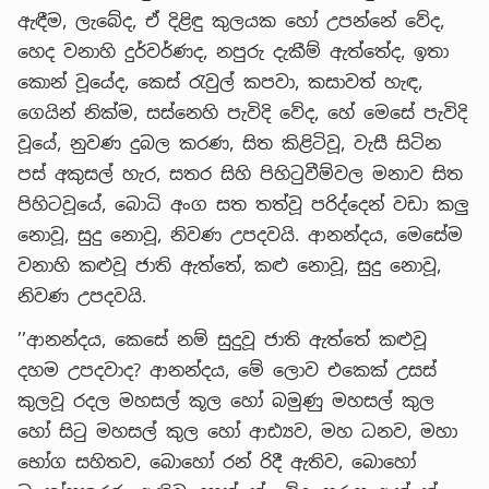
ඇඳීම, ලැබේද, ඒ දිළිඳු කුලයක හෝ උපන්නේ වේද,
හෙද වනාහි දුර්වර්ණද, නපුරු දැකීම් ඇත්තේද, ඉතා
කොන් වූයේද, කෙස් රැවුල් කපවා, කසාවත් හැඳ,
ගෙයින් නික්ම, සස්නෙහි පැවිදි වේද, හේ මෙසේ පැවිදි
වූයේ, නුවණ දුබල කරණ, සිත කිළිටිවූ, වැසී සිටින
පස් අකුසල් හැර, සතර සිහි පිහිටුවීම්වල මනාව සිත
පිහිටවූයේ, බොධි අංග සත තත්වූ පරිද්දෙන් වඩා කලු
නොවූ, සුදු නොවූ, නිවණ උපදවයි. ආනන්දය, මෙසේම
වනාහි කළුවූ ජාති ඇත්තේ, කළු නොවූ, සුදු නොවූ,
නිවණ උපදවයි.
’’ආනන්දය, කෙසේ නම් සුදුවූ ජාති ඇත්තේ කළුවූ
දහම උපදවාද? ආනන්දය, මේ ලොව එකෙක් උසස්
කුලවූ රදල මහසල් කූල හෝ බමුණු මහසල් කුල
හෝ සිටු මහසල් කුල හෝ ආඪ්‍යව, මහ ධනව, මහා
භෝග සහිතව, බොහෝ රන් රිදී ඇතිව, බොහෝ