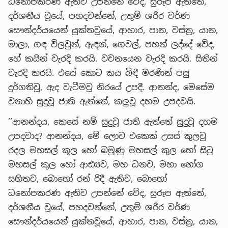
ධනෝපකරණ ඇතිව උපන්නේ වේද, සුරූප ඇත්තේ,
දර්ශනීය වූයේ, පහදවන්නේ, උතුම් ශරීර වර්ණ
සෞන්දර්යයෙන් යුක්තවූයේ, ආහාර, පාන, වස්ත්‍ර, යාන,
මාලා, ගඳ විලවුන්, ඇඳන්, ගෙවල්, පහන් ලද්දේ වේද,
හේ කයින් වැරදි කරයි. වචනයෙන වැරදි කරයි. සිතින්
වැරදි කරයි. එසේ කොට කය බිඳී මරණින් පසු
දුර්ගතිවූ, ඇද වැටීමවූ නිරයේ උපදී. ආනන්ද, මෙසේම
වනාහි සුදුවූ ජාති ඇත්තේ, කලුවූ දහම උපදවයි.
’’ආනන්දය, කෙසේ නම් සුදුවූ ජාති ඇත්තේ සුදුවූ දහම
උපදවාද? ආනන්දය, මේ ලොව එකෙක් උසස් කුලවූ
රදල මහසල් කූල හෝ බමුණු මහසල් කුල හෝ සිටු
මහසල් කුල හෝ ආඪ්‍යව, මහ ධනව, මහා භෝග
සහිතව, බොහෝ රන් රිදී ඇතිව, බොහෝ
ධනෝපකරණ ඇතිව උපන්නේ වේද, සුරූප ඇත්තේ,
දර්ශනීය වූයේ, පහදවන්නේ, උතුම් ශරීර වර්ණ
සෞන්දර්යයෙන් යුක්තවූයේ, ආහාර, පාන, වස්ත්‍ර, යාන,