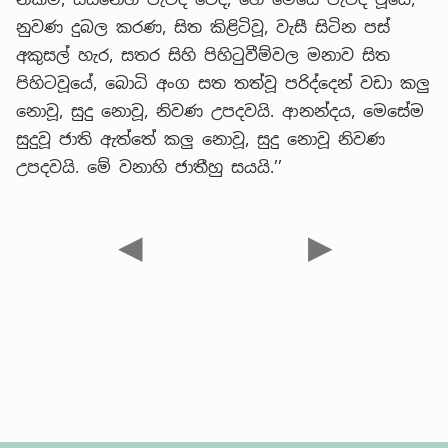
නුවණ දුබල කරණ, සිත කිළිටිවූ, වැසී සිටින පස්
අකුසල් හැර, සතර සිහි පිහිටුවීම්වල මනාව සිත
පිහිටවූයේ, බොධි අංග සත තත්වූ පරිද්දෙන් වඩා කලු
නොවූ, සුදු නොවූ, නිවණ උපදවයි. ආනන්දය, මෙසේම
සුදුවූ ජාති ඇත්තේ කලු නොවූ, සුදු නොවූ නිවණ
උපදවයි. මේ වනාහි ජාතීහු සයයි.’’
◀
▶