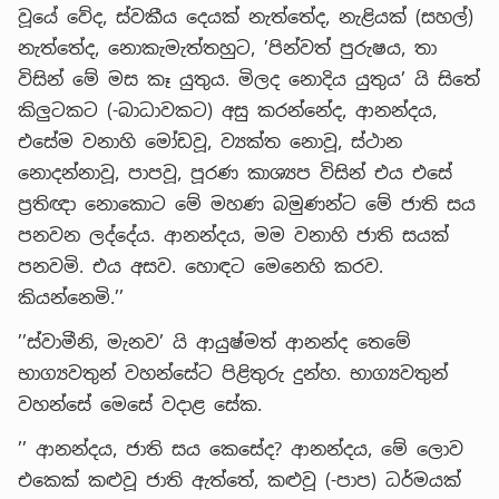
වූයේ වේද, ස්වකීය දෙයක් නැත්තේද, නැළියක් (සහල්)
නැත්තේද, නොකැමැත්තහුට, ’පින්වත් පුරුෂය, තා
විසින් මේ මස කෑ යුතුය. මිලද නොදිය යුතුය’ යි සිතේ
කිලුටකට (-බාධාවකට) අසු කරන්නේද, ආනන්දය,
එසේම වනාහි මෝඩවූ, ව්‍යක්ත නොවූ, ස්ථාන
නොදන්නාවූ, පාපවූ, පූරණ කාශ්‍යප විසින් එය එසේ
ප්‍රතිඥා නොකොට මේ මහණ බමුණන්ට මේ ජාති සය
පනවන ලද්දේය. ආනන්දය, මම වනාහි ජාති සයක්
පනවමි. එය අසව. හොඳට මෙනෙහි කරව.
කියන්නෙමි.’’
’’ස්වාමීනි, මැනව’ යි ආයුෂ්මත් ආනන්ද තෙමේ
භාග්‍යවතුන් වහන්සේට පිළිතුරු දුන්හ. භාග්‍යවතුන්
වහන්සේ මෙසේ වදාළ සේක.
’’ ආනන්දය, ජාති සය කෙසේද? ආනන්දය, මේ ලොව
එකෙක් කළුවූ ජාති ඇත්තේ, කළුවූ (-පාප) ධර්මයක්