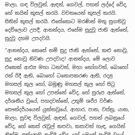
මාලා, ගඳ විලවුන්, ඇඳන්, ගෙවල්, පහන් ලද්දේ වේද,
හේ කයින් කුසල් කරයි. වචනයෙන් කුසල් කරයි.
සිතින් කුසල් කරයි. එසේකොට මරණින් මතු සුගතිවූ
දෙව්ලොව උපදී. ආනන්දය, එසේම සුදුවූ ජාති ඇත්තේ,
සුදුවූ දහම උපදවයි.
’’ආනන්දය, කෙසේ නම් සුදු ජාති ඇත්තේ, කළු නොවූ,
සුදු නොවූ නිවණ උපදවාද? ආනන්දය, මේ ලොව
එකෙක් ආඪ්‍ය මහා ධනවත්, මහා භෝගවත්, බොහෝ
රන් රිදී ඇති, බොහෝ ධනොපකරණ ඇති, රදළ
මහසල් කුල හෝ, බමුණු මහසල් කුල හෝ සිටු
මහසල් කුල හෝ උපන්නේ වේද, හේ සුරූප ඇත්තේ,
දර්ශනීය වූයේ, පහදවන්නේ, උතුම් ශරීර වර්ණ
සෞන්දර්යයෙන් යුක්තවූයේ, ආහාර, පාන, වස්ත්‍ර, යාන,
මාලා, සුවඳ විලවුන්, ඇඳන්, ගෙවල්, පහන් ලබනුයේ
වේද, හේ කෙස් රැවුල් කපවා, කසාවත් හැඳ, ගෙයින්
නික්ම, සස්නෙහි පැවිදි වේද, හේ මෙසේ පැවිදි වූයේ,