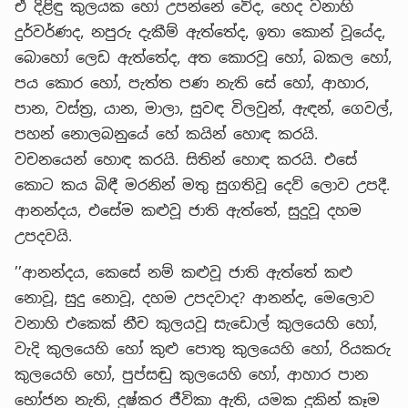
ඒ දිළිඳු කුලයක හෝ උපන්නේ වේද, හෙද වනාහි
දුර්වර්ණද, නපුරු දැකීම් ඇත්තේද, ඉතා කොන් වූයේද,
බොහෝ ලෙඩ ඇත්තේද, අත කොරවූ හෝ, බකල හෝ,
පය කොර හෝ, පැත්ත පණ නැති සේ හෝ, ආහාර,
පාන, වස්ත්‍ර, යාන, මාලා, සුවඳ විලවුන්, ඇඳන්, ගෙවල්,
පහන් නොලබනුයේ හේ කයින් හොඳ කරයි.
වචනයෙන් හොඳ කරයි. සිතින් හොඳ කරයි. එසේ
කොට කය බිඳී මරනින් මතු සුගතිවූ දෙව් ලොව උපදී.
ආනන්දය, එසේම කළුවූ ජාති ඇත්තේ, සුදුවූ දහම
උපදවයි.
’’ආනන්දය, කෙසේ නම් කළුවූ ජාති ඇත්තේ කළු
නොවූ, සුදු නොවූ, දහම උපදවාද? ආනන්ද, මෙලොව
වනාහි එකෙක් නීච කුලයවූ සැඩොල් කුලයෙහි හෝ,
වැදි කුලයෙහි හෝ කුළු පොතු කුලයෙහි හෝ, රියකරු
කුලයෙහි හෝ, පුප්සඬු කුලයෙහි හෝ, ආහාර පාන
භෝජන නැති, දුෂ්කර ජීවිකා ඇති, යමක දුකින් කෑම