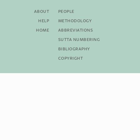
About
People
Help
Methodology
Home
Abbreviations
Sutta Numbering
Bibliography
Copyright