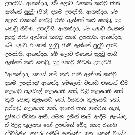
උපදවයි. ආනන්දය, මේ ලොව එකෙක් කළුවූ ජාති
ඇත්තේ සුදුවූ (පින්) දහම උපදවයි. ආනන්දය, මේ
ලොව එකෙක් කළුවූ ජාති ඇත්තේ කළු නොවූ, සුදු
නොවූ නිවණ උපදවයි. ආනන්දය, මේ ලොව එකෙක්
සුදුවූ ජාති ඇත්තේ කළුවූ දහම උපදවයි. ආනන්දය,
මේ ලොව එකෙක් සුදුවූ ජාති ඇත්තේ සුදුවූ දහම
උපදවයි. ආනන්දය, මේ ලොව එකෙක් සුදුවූ ජාති
ඇත්තේ කළු නොවූ, සුදු නොවූ නිවණ උපදවයි.
’’ආනන්දය, කෙසේ නම් කළු ජාති ඇත්තේ කළුවූ
දහම උපදවාද? ආනන්ද, මෙලොව වනාහි එකෙක් නීච
කුලයවූ සැඩොල් කුලයෙහි හෝ, වැදි කුලයෙහි හෝ
කුළු පොතු කුලයෙහි හෝ, රියකරු කුලයෙහි හෝ,
පුප්සඬු කුලයෙහි හෝ, ආහාර පාන භෝජන නැති,
දුෂ්කර ජීවිකා ඇති, යමක දුකින් කෑම ඇඳීම, ලැබේද,
ඒ දිළිඳු කුලයක හෝ උපන්නේ වේද, හෙද වනාහි
දුර්වර්ණද, නපුරු දැකීම් ඇත්තේද, ඉතා කොන් වූයේද,