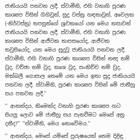
ජාතියයයි පනවන ලදී. ස්වාමීනි, එහි වනාහි පූරණ
කාශ්‍යප විසින් ගිහිවූත්, සුදු වස්ත්‍ර හඳනාවූත්, අචෙලක
(-නිර්වස්ත්‍ර) තපසුන්ගේ ශ්‍රවකයෝ යන මෙය කසාවන්
ජාතියයයි පනවන ලදී. ස්වාමීනි, එහි වනාහි පූරණ
කාශ්‍යප විසින් ආජීවක තාපසයෝද, ආජීවක
තවුසියෝද, යන මෙය සුදුවූ ජාතියයයි පනවන ලදී.
ස්වාමීනි, එහි වනාහි පූරණ කාශ්‍යප විසින් නන්‍ද නම්
වූද, වච්ඡා නම් වූද, කෘශ වූද, සංකිච්ච නම් වුද,
මක්ඛලී ගොසාල තෙමේ යන මෙය ඉතා සුදු ජාතියයයි
පනවන ලදී. ස්වාමිනි, පූරණ කාශ්‍යප විසින් මේ ජාතීහු
සය පනවන ලදී.’’
’’ ආනන්දය, කිමෙක්ද වනාහි පූරණ කාශ්‍යප හට
සියලු ලොව මේ ජාතීහු සය පැනවීමට මෙසේ අනු
දනීද?’’ ’’ස්වාමීනි, මෙය නොවේමය.’’
’’ ආනන්දය, මෙසේ යම්සේ පුරුෂයෙක් තෙම දිළිඳු