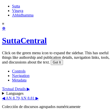
Sutta
Vinaya
Abhidhamma
≡
☸
SuttaCentral
Click on the green menu icon to expand the sidebar. This has useful
things like authorship and publication details, navigation links, tools,
and discussions about the text.
Got It
Controls
Navigation
Metadata
Textual Details ▶
Languages
◀ AN 8.79
AN 8.81 ▶
Colección de discursos agrupados numéricamente