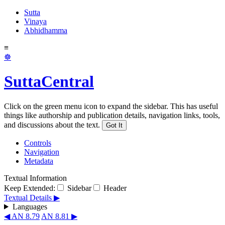
Sutta
Vinaya
Abhidhamma
≡
☸
SuttaCentral
Click on the green menu icon to expand the sidebar. This has useful
things like authorship and publication details, navigation links, tools,
and discussions about the text.
Got It
Controls
Navigation
Metadata
Textual Information
Keep Extended:
Sidebar
Header
Textual Details ▶
Languages
◀ AN 8.79
AN 8.81 ▶