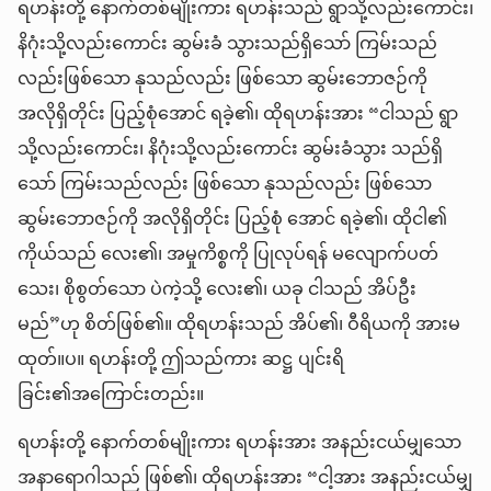
ရဟန်းတို့ နောက်တစ်မျိုးကား ရဟန်းသည် ရွာသို့လည်းကောင်း၊
နိဂုံးသို့လည်းကောင်း ဆွမ်းခံ သွားသည်ရှိသော် ကြမ်းသည်
လည်းဖြစ်သော နုသည်လည်း ဖြစ်သော ဆွမ်းဘောဇဉ်ကို
အလိုရှိတိုင်း ပြည့်စုံအောင် ရခဲ့၏၊ ထိုရဟန်းအား “ငါသည် ရွာ
သို့လည်းကောင်း၊ နိဂုံးသို့လည်းကောင်း ဆွမ်းခံသွား သည်ရှိ
သော် ကြမ်းသည်လည်း ဖြစ်သော နုသည်လည်း ဖြစ်သော
ဆွမ်းဘောဇဉ်ကို အလိုရှိတိုင်း ပြည့်စုံ အောင် ရခဲ့၏၊ ထိုငါ၏
ကိုယ်သည် လေး၏၊ အမှုကိစ္စကို ပြုလုပ်ရန် မလျောက်ပတ်
သေး၊ စိုစွတ်သော ပဲကဲ့သို့ လေး၏၊ ယခု ငါသည် အိပ်ဦး
မည်”ဟု စိတ်ဖြစ်၏။ ထိုရဟန်းသည် အိပ်၏၊ ဝီရိယကို အားမ
ထုတ်။ပ။ ရဟန်းတို့ ဤသည်ကား ဆဋ္ဌ ပျင်းရိ
ခြင်း၏အကြောင်းတည်း။
ရဟန်းတို့ နောက်တစ်မျိုးကား ရဟန်းအား အနည်းငယ်မျှသော
အနာရောဂါသည် ဖြစ်၏၊ ထိုရဟန်းအား “ငါ့အား အနည်းငယ်မျှ