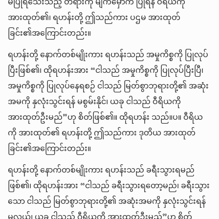
မပြုရသေးသည့် တရားကို မျက်မှောက် ပြုရန် ဝီရိယကို
အားထုတ်၏၊ ရဟန်းတို့ ဤသည်ကား ပဌမ အားထုတ်
ခြင်း၏အကြောင်းတည်း။
ရဟန်းတို့ နောက်တစ်မျိုးကား ရဟန်းသည် အမှုကိစ္စကို ပြုလုပ်
ပြီးဖြစ်၏၊ ထိုရဟန်းအား “ငါသည် အမှုကိစ္စကို ပြုလုပ်ပြီးပြီ၊
အမှုကိစ္စကို ပြုလုပ်နေရစဉ် ငါသည် မြတ်စွာဘုရားတို့၏ အဆုံး
အမကို နှလုံးသွင်းရန် မစွမ်းနိုင်၊ ယခု ငါသည် ဝီရိယကို
အားထုတ်ဦးမည်”ဟု စိတ်ဖြစ်၏။ ထိုရဟန်း သည်။ပ။ ဝီရိယ
ကို အားထုတ်၏ ရဟန်းတို့ ဤသည်ကား ဒုတိယ အားထုတ်
ခြင်း၏အကြောင်းတည်း။
ရဟန်းတို့ နောက်တစ်မျိုးကား ရဟန်းသည် ခရီးသွားရမည်
ဖြစ်၏၊ ထိုရဟန်းအား “ငါသည် ခရီးသွားရတော့မည်၊ ခရီးသွား
သော ငါသည် မြတ်စွာဘုရားတို့၏ အဆုံးအမကို နှလုံးသွင်းရန်
မလွယ်၊ ယခု ငါသည် ဝီရိယကို အားထုတ်ဦးမည်”ဟု စိတ်