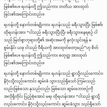
ဖြစ်၏။ပ။ ရဟန်းတို့ ဤသည်ကား တတိယ အားထုတ်
ခြင်း၏အကြောင်းတည်း။
ရဟန်းတို့ နောက်တစ်မျိုးကား ရဟန်းသည် ခရီးသွားပြီး ဖြစ်၏၊
ထိုရဟန်းအား “ငါသည် ခရီးသွားပြီးပြီ၊ ခရီးသွားနေရစဉ် ငါ
သည် မြတ်စွာဘုရားတို့၏ အဆုံးအမကို နှလုံးသွင်းရန် မ
စွမ်းနိုင်၊ ယခု ငါသည် ဝီရိယကို အားထုတ်တော့မည်”ဟု စိတ်
ဖြစ်၏။ပ။ ရဟန်းတို့ ဤသည်ကား စတုတ္ထ အားထုတ်
ခြင်း၏အကြောင်းတည်း။
ရဟန်းတို့ နောက်တစ်မျိုးကား ရဟန်းသည် ရွာသို့လည်းကောင်း၊
နိဂုံးသို့လည်းကောင်း ဆွမ်းခံ သွားသည်ရှိသော် ကြမ်းသည်
လည်းဖြစ်သော နုသည်လည်း ဖြစ်သော ဆွမ်းဘောဇဉ်ကို
အလိုရှိတိုင်း ပြည့်စုံအောင် မရ၊ ထိုရဟန်းအား “ငါသည် ရွာသို့
လည်းကောင်း၊ နိဂုံးသို့လည်းကောင်း ဆွမ်းခံသွား သည်ရှိသော်