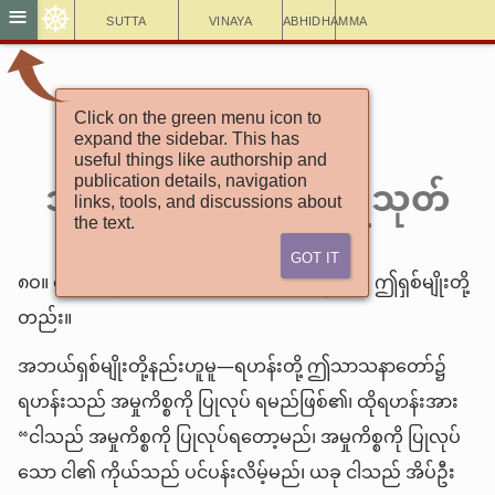
☸
≡
Sutta
Vinaya
Abhidhamma
အင်္ဂုတ္တရနိကာယ်
Click on the green menu icon to
expand the sidebar. This has
(၈) ၃-ယမကဝဂ်
useful things like authorship and
၁ဝ-ကုသီတာရ မ္ဘဝတ္ထုသုတ်
publication details, navigation
links, tools, and discussions about
the text.
Got It
၈ဝ။ ရဟန်းတို့ ပျင်းရိခြင်း၏ အကြောင်းတို့သည် ဤရှစ်မျိုးတို့
တည်း။
အဘယ်ရှစ်မျိုးတို့နည်းဟူမူ—ရဟန်းတို့ ဤသာသနာတော်၌
ရဟန်းသည် အမှုကိစ္စကို ပြုလုပ် ရမည်ဖြစ်၏၊ ထိုရဟန်းအား
“ငါသည် အမှုကိစ္စကို ပြုလုပ်ရတော့မည်၊ အမှုကိစ္စကို ပြုလုပ်
သော ငါ၏ ကိုယ်သည် ပင်ပန်းလိမ့်မည်၊ ယခု ငါသည် အိပ်ဦး