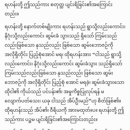
ရဟန်းတို့ ဤသည်ကား စတုတ္ထ ပျင်းရိခြင်း၏အကြောင်း
တည်း။
ရဟန်းတို့ နောက်တစ်မျိုးကား ရဟန်းသည် ရွာသို့လည်းကောင်း၊
နိဂုံးသို့လည်းကောင်း ဆွမ်းခံ သွားသည် ရှိသော် ကြမ်းသည်
လည်းဖြစ်သော နုသည်လည်း ဖြစ်သော ဆွမ်းဘောဇဉ်ကို
အလိုရှိတိုင်း ပြည့်စုံအောင် မရ၊ ထိုရဟန်းအား “ငါသည် ရွာသို့
လည်းကောင်း၊ နိဂုံးသို့လည်းကောင်း ဆွမ်းခံသွား သည်ရှိသော်
ကြမ်းသည်လည်းဖြစ်သော နုသည်လည်း ဖြစ်သော ဆွမ်း
ဘောဇဉ်ကို အလိုရှိတိုင်း ပြည့်စုံ အောင် မရခဲ့၊ ဆွမ်းခံသွားသော
ထိုငါ၏ ကိုယ်သည် ပင်ပန်း၏၊ အမှုကိစ္စပြုလုပ်ရန် မ
လျောက်ပတ်သေး၊ ယခု ငါသည် အိပ်ဦးမည်”ဟု စိတ်ဖြစ်၏။
ထိုရဟန်းသည် အိပ်၏၊ ဝီရိယကို အားမထုတ်။ပ။ ရဟန်းတို့ ဤ
သည်ကား ပဉ္စမ ပျင်းရိခြင်း၏အကြောင်းတည်း။