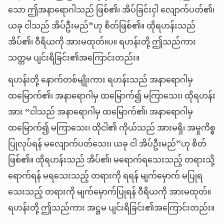
သော ဤအနာရောဂါသည် ဖြစ်၏၊ အိပ်ခြင်းငှါ လျောက်ပတ်၏၊
ယခု ငါသည် အိပ်ဦးမည်”ဟု စိတ်ဖြစ်၏။ ထိုရဟန်းသည်
အိပ်၏၊ ဝီရိယကို အားမထုတ်။ပ။ ရဟန်းတို့ ဤသည်ကား
သတ္တမ ပျင်းရိခြင်း၏အကြောင်းတည်း။
ရဟန်းတို့ နောက်တစ်မျိုးကား ရဟန်းသည် အနာရောဂါမှ
ထမြောက်၏၊ အနာရောဂါမှ ထမြောက်၍ မကြာသေး၊ ထိုရဟန်း
အား “ငါသည် အနာရောဂါမှ ထမြောက်၏၊ အနာရောဂါမှ
ထမြောက်၍ မကြာသေး၊ ထိုငါ၏ ကိုယ်သည် အားမရှိ၊ အမှုကိစ္စ
ပြုလုပ်ရန် မလျောက်ပတ်သေး၊ ယခု ငါ အိပ်ဦးမည်”ဟု စိတ်
ဖြစ်၏။ ထိုရဟန်းသည် အိပ်၏၊ မရောက်ရသေးသည့် တရားသို့
ရောက်ရန် မရသေးသည့် တရားကို ရရန် မျက်မှောက် မပြုရ
သေးသည့် တရားကို မျက်မှောက်ပြုရန် ဝီရိယကို အားမထုတ်။
ရဟန်းတို့ ဤသည်ကား အဋ္ဌမ ပျင်းရိခြင်း၏အကြောင်းတည်း။