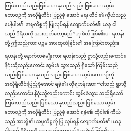
ကြမ်းသည်လည်းဖြစ်သော နုသည်လည်း ဖြစ်သော ဆွမ်း
ဘောဇဉ်ကို အလိုရှိတိုင်း ပြည့်စုံ အောင် မရ၊ ထိုငါ၏ ကိုယ်သည်
ပေါ့ပါး၏၊ အမှုကိစ္စကို ပြုလုပ်ရန် လျောက်ပတ်၏၊ ယခု ငါ
သည် ဝီရိယကို အားထုတ်တော့မည်”ဟု စိတ်ဖြစ်၏။ပ။ ရဟန်း
တို့ ဤသည်ကား ပဉ္စမ အားထုတ်ခြင်း၏ အကြောင်းတည်း။
ရဟန်းတို့ နောက်တစ်မျိုးကား ရဟန်းသည် ရွာသို့လည်းကောင်း၊
နိဂုံးသို့လည်းကောင်း ဆွမ်းခံ သွားသည် ရှိသော် ကြမ်းသည်
လည်းဖြစ်သော နုသည်လည်း ဖြစ်သော ဆွမ်းဘောဇဉ်ကို
အလိုရှိတိုင်းပြည့်စုံအောင် ရခဲ့၏၊ ထိုရဟန်းအား “ငါသည် ရွာသို့
လည်းကောင်း၊ နိဂုံးသို့လည်းကောင်း ဆွမ်းခံသွား သည်ရှိသော်
ကြမ်းသည်လည်း ဖြစ်သော နုသည်လည်း ဖြစ်သော ဆွမ်း
ဘောဇဉ်ကို အလိုရှိတိုင်း ပြည့်စုံ အောင် ရခဲ့၏၊ ထိုငါ၏ ကိုယ်
သည် အားရှိ၏၊ အမှုကိစ္စကို ပြုလုပ်ရန် လျောက်ပတ်၏၊ ယခု