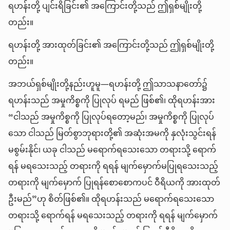
ရဟန်းတို့ ပျင်းရိခြင်း၏ အကြောင်းတို့သည် ဤရှစ်မျိုးတို့
တည်း။
ရဟန်းတို့ အားထုတ်ခြင်း၏ အကြောင်းတို့သည် ဤရှစ်မျိုးတို့
တည်း။
အဘယ်ရှစ်မျိုးတို့နည်းဟူမူ—ရဟန်းတို့ ဤသာသနာတော်၌
ရဟန်းသည် အမှုကိစ္စကို ပြုလုပ် ရမည် ဖြစ်၏၊ ထိုရဟန်းအား
“ငါသည် အမှုကိစ္စကို ပြုလုပ်ရတော့မည်၊ အမှုကိစ္စကို ပြုလုပ်
သော ငါသည် မြတ်စွာဘုရားတို့၏ အဆုံးအမကို နှလုံးသွင်းရန်
မစွမ်းနိုင်၊ ယခု ငါသည် မရောက်ရသေးသော တရားသို့ ရောက်
ရန် မရသေးသည့် တရားကို ရရန် မျက်မှောက်မပြုရသေးသည့်
တရားကို မျက်မှောက် ပြုရန်စောစောကပင် ဝီရိယကို အားထုတ်
ဦးမည်”ဟု စိတ်ဖြစ်၏။ ထိုရဟန်းသည် မရောက်ရသေးသော
တရားသို့ ရောက်ရန် မရသေးသည့် တရားကို ရရန် မျက်မှောက်