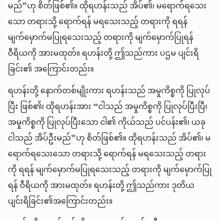
မည်”ဟု စိတ်ဖြစ်၏။ ထိုရဟန်းသည် အိပ်၏၊ မရောက်ရသေး
သော တရားသို့ ရောက်ရန် မရသေးသည့် တရားကို ရရန်
မျက်မှောက်မပြုရသေးသည့် တရားကို မျက်မှောက်ပြုရန်
ဝီရိယကို အားမထုတ်။ ရဟန်းတို့ ဤသည်ကား ပဌမ ပျင်းရိ
ခြင်း၏ အကြောင်းတည်း။
ရဟန်းတို့ နောက်တစ်မျိုးကား ရဟန်းသည် အမှုကိစ္စကို ပြုလုပ်
ပြီး ဖြစ်၏၊ ထိုရဟန်းအား “ငါသည် အမှုကိစ္စကို ပြုလုပ်ပြီးပြီ၊
အမှုကိစ္စကို ပြုလုပ်ပြီးသော ငါ၏ ကိုယ်သည် ပင်ပန်း၏၊ ယခု
ငါသည် အိပ်ဦးမည်”ဟု စိတ်ဖြစ်၏။ ထိုရဟန်းသည် အိပ်၏၊ မ
ရောက်ရသေးသော တရားသို့ ရောက်ရန် မရသေးသည့် တရား
ကို ရရန် မျက်မှောက်မပြုရသေးသည့် တရားကို မျက်မှောက်ပြု
ရန် ဝီရိယကို အားမထုတ်။ ရဟန်းတို့ ဤသည်ကား ဒုတိယ
ပျင်းရိခြင်း၏အကြောင်းတည်း။