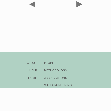
◀
▶
About
People
Help
Methodology
Home
Abbreviations
Sutta Numbering
Bibliography
Copyright