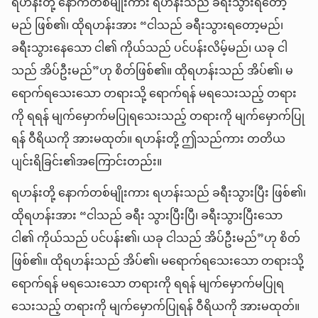
ရဟန်းတို့ နောက်တစ်မျိုးကား ရဟန်းသည် ခရီးသွားရတော့
မည် ဖြစ်၏၊ ထိုရဟန်းအား “ငါသည် ခရီးသွားရတော့မည်၊
ခရီးသွားနေသော ငါ၏ ကိုယ်သည် ပင်ပန်းလိမ့်မည်၊ ယခု ငါ
သည် အိပ်ဦးမည်”ဟု စိတ်ဖြစ်၏။ ထိုရဟန်းသည် အိပ်၏၊ မ
ရောက်ရသေးသော တရားသို့ ရောက်ရန် မရသေးသည့် တရား
ကို ရရန် မျက်မှောက်မပြုရသေးသည့် တရားကို မျက်မှောက်ပြု
ရန် ဝီရိယကို အားမထုတ်။ ရဟန်းတို့ ဤသည်ကား တတိယ
ပျင်းရိခြင်း၏အကြောင်းတည်း။
ရဟန်းတို့ နောက်တစ်မျိုးကား ရဟန်းသည် ခရီးသွားပြီး ဖြစ်၏၊
ထိုရဟန်းအား “ငါသည် ခရီး သွားပြီးပြီ၊ ခရီးသွားပြီးသော
ငါ၏ ကိုယ်သည် ပင်ပန်း၏၊ ယခု ငါသည် အိပ်ဦးမည်”ဟု စိတ်
ဖြစ်၏။ ထိုရဟန်းသည် အိပ်၏၊ မရောက်ရသေးသော တရားသို့
ရောက်ရန် မရသေးသော တရားကို ရရန် မျက်မှောက်မပြုရ
သေးသည့် တရားကို မျက်မှောက်ပြုရန် ဝီရိယကို အားမထုတ်။