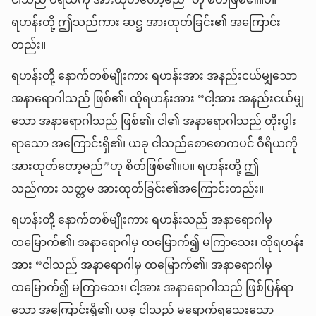
ငါသည် ဝီရိယကို အားထုတ်တော့မည်”ဟု စိတ်ဖြစ်၏။ပ။
ရဟန်းတို့ ဤသည်ကား ဆဋ္ဌ အားထုတ်ခြင်း၏ အကြောင်း
တည်း။
ရဟန်းတို့ နောက်တစ်မျိုးကား ရဟန်းအား အနည်းငယ်မျှသော
အနာရောဂါသည် ဖြစ်၏၊ ထိုရဟန်းအား “ငါ့အား အနည်းငယ်မျှ
သော အနာရောဂါသည် ဖြစ်၏၊ ငါ၏ အနာရောဂါသည် တိုးပွါး
ရာသော အကြောင်းရှိ၏၊ ယခု ငါသည်စောစောကပင် ဝီရိယကို
အားထုတ်တော့မည်”ဟု စိတ်ဖြစ်၏။ပ။ ရဟန်းတို့ ဤ
သည်ကား သတ္တမ အားထုတ်ခြင်း၏အကြောင်းတည်း။
ရဟန်းတို့ နောက်တစ်မျိုးကား ရဟန်းသည် အနာရောဂါမှ
ထမြောက်၏၊ အနာရောဂါမှ ထမြောက်၍ မကြာသေး၊ ထိုရဟန်း
အား “ငါသည် အနာရောဂါမှ ထမြောက်၏၊ အနာရောဂါမှ
ထမြောက်၍ မကြာသေး၊ ငါ့အား အနာရောဂါသည် ဖြစ်ပြန်ရာ
သော အကြောင်းရှိ၏၊ ယခု ငါသည် မရောက်ရသေးသော