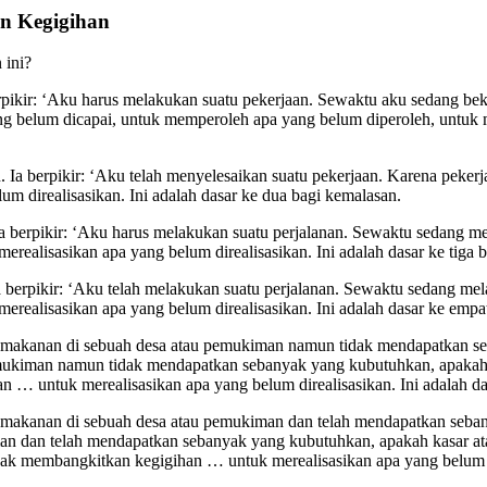
an Kegigihan
 ini?
rpikir: ‘Aku harus melakukan suatu pekerjaan. Sewaktu aku sedang beke
g belum dicapai, untuk memperoleh apa yang belum diperoleh, untuk mer
Ia berpikir: ‘Aku telah menyelesaikan suatu pekerjaan. Karena pekerjaan
m direalisasikan. Ini adalah dasar ke dua bagi kemalasan.
a berpikir: ‘Aku harus melakukan suatu perjalanan. Sewaktu sedang me
erealisasikan apa yang belum direalisasikan. Ini adalah dasar ke tiga 
 berpikir: ‘Aku telah melakukan suatu perjalanan. Sewaktu sedang mela
erealisasikan apa yang belum direalisasikan. Ini adalah dasar ke empa
 makanan di sebuah desa atau pemukiman namun tidak mendapatkan seba
mukiman namun tidak mendapatkan sebanyak yang kubutuhkan, apakah ka
an … untuk merealisasikan apa yang belum direalisasikan. Ini adalah d
makanan di sebuah desa atau pemukiman dan telah mendapatkan sebanyak
n dan telah mendapatkan sebanyak yang kubutuhkan, apakah kasar ata
 tidak membangkitkan kegigihan … untuk merealisasikan apa yang belum 