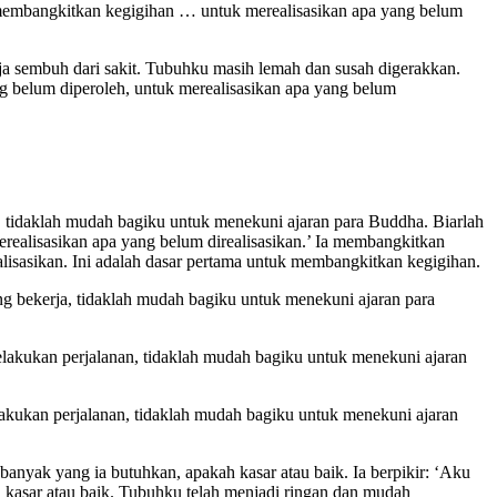
ak membangkitkan kegigihan … untuk merealisasikan apa yang belum
saja sembuh dari sakit. Tubuhku masih lemah dan susah digerakkan.
g belum diperoleh, untuk merealisasikan apa yang belum
a, tidaklah mudah bagiku untuk menekuni ajaran para Buddha. Biarlah
realisasikan apa yang belum direalisasikan.’ Ia membangkitkan
lisasikan. Ini adalah dasar pertama untuk membangkitkan kegigihan.
ng bekerja, tidaklah mudah bagiku untuk menekuni ajaran para
elakukan perjalanan, tidaklah mudah bagiku untuk menekuni ajaran
lakukan perjalanan, tidaklah mudah bagiku untuk menekuni ajaran
nyak yang ia butuhkan, apakah kasar atau baik. Ia berpikir: ‘Aku
kasar atau baik. Tubuhku telah menjadi ringan dan mudah