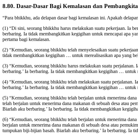
8.80. Dasar-Dasar Bagi Kemalasan dan Pembangkit
“Para bhikkhu, ada delapan dasar bagi kemalasan ini. Apakah delapan
(1) “Di sini, seorang bhikkhu harus melakukan suatu pekerjaan. Ia be
berbaring. Ia tidak membangkitkan kegigihan untuk mencapai apa yan
pertama bagi kemalasan.
(2) “Kemudian, seorang bhikkhu telah menyelesaikan suatu pekerjaan. 
tidak membangkitkan kegigihan … untuk merealisasikan apa yang belu
(3) “Kemudian, seorang bhikkhu harus melakukan suatu perjalanan. I
berbaring.’ Ia berbaring. Ia tidak membangkitkan kegigihan … untuk m
(4) “Kemudian, seorang bhikkhu telah melakukan suatu perjalanan. Ia
berbaring.’ Ia berbaring. Ia tidak membangkitkan kegigihan … untuk m
(5) “Kemudian, seorang bhikkhu telah berjalan untuk menerima dana
telah berjalan untuk menerima dana makanan di sebuah desa atau pe
Biarlah aku berbaring.’ Ia berbaring. Ia tidak membangkitkan kegigih
(6) “Kemudian, seorang bhikkhu telah berjalan untuk menerima dana 
berjalan untuk menerima dana makanan di sebuah desa atau pemukima
tumpukan biji-bijian basah. Biarlah aku berbaring.’ Ia berbaring. Ia