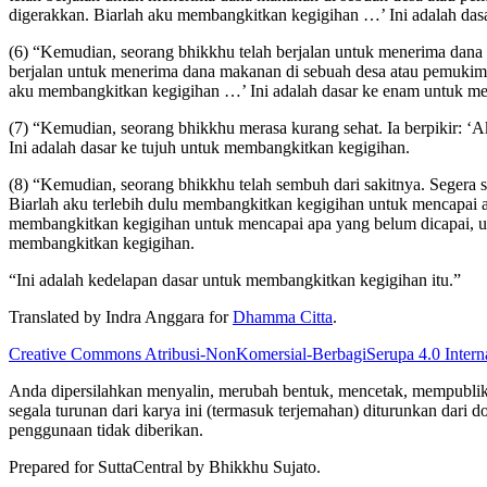
digerakkan. Biarlah aku membangkitkan kegigihan …’ Ini adalah das
(6) “Kemudian, seorang bhikkhu telah berjalan untuk menerima dana 
berjalan untuk menerima dana makanan di sebuah desa atau pemukima
aku membangkitkan kegigihan …’ Ini adalah dasar ke enam untuk m
(7) “Kemudian, seorang bhikkhu merasa kurang sehat. Ia berpikir: 
Ini adalah dasar ke tujuh untuk membangkitkan kegigihan.
(8) “Kemudian, seorang bhikkhu telah sembuh dari sakitnya. Segera s
Biarlah aku terlebih dulu membangkitkan kegigihan untuk mencapai a
membangkitkan kegigihan untuk mencapai apa yang belum dicapai, unt
membangkitkan kegigihan.
“Ini adalah kedelapan dasar untuk membangkitkan kegigihan itu.”
Translated by
Indra Anggara
for
Dhamma Citta
.
Creative Commons Atribusi-NonKomersial-BerbagiSerupa 4.0 Inter
Anda dipersilahkan menyalin, merubah bentuk, mencetak, mempublikasi
segala turunan dari karya ini (termasuk terjemahan) diturunkan dari d
penggunaan tidak diberikan.
Prepared for SuttaCentral by
Bhikkhu Sujato
.