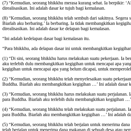
(7) “Kemudian, seorang bhikkhu merasa kurang sehat. Ia berpikir: ‘A
direalisasikan. Ini adalah dasar ke tujuh bagi kemalasan.
(8) “Kemudian, seorang bhikkhu telah sembuh dari sakitnya. Segera se
Biarlah aku berbaring.’ Ia berbaring. Ia tidak membangkitkan kegig
direalisasikan. Ini adalah dasar ke delapan bagi kemalasan.
“Ini adalah kedelapan dasar bagi kemalasan itu.
“Para bhikkhu, ada delapan dasar ini untuk membangkitkan kegigihan
(1) “Di sini, seorang bhikkhu harus melakukan suatu pekerjaan. Ia b
aku terlebih dulu membangkitkan kegigihan untuk mencapai apa yang
kegigihan untuk mencapai apa yang belum dicapai, untuk memperoleh 
(2) “Kemudian, seorang bhikkhu telah menyelesaikan suatu pekerjaan.
Buddha. Biarlah aku membangkitkan kegigihan …’ Ini adalah dasar 
(3) “Kemudian, seorang bhikkhu harus melakukan suatu perjalanan. I
para Buddha. Biarlah aku terlebih dulu membangkitkan kegigihan …’ 
(4) “Kemudian, seorang bhikkhu telah melakukan suatu perjalanan. I
para Buddha. Biarlah aku membangkitkan kegigihan …’ Ini adalah d
(5) “Kemudian, seorang bhikkhu telah berjalan untuk menerima dana
telah berjalan untuk menerima dana makanan di sebuah desa atau p