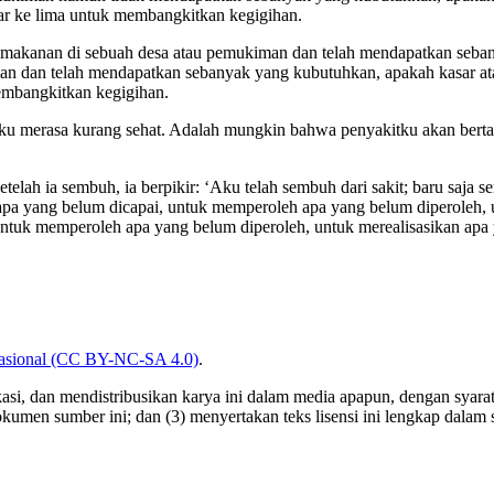
ar ke lima untuk membangkitkan kegigihan.
makanan di sebuah desa atau pemukiman dan telah mendapatkan sebanyak
n dan telah mendapatkan sebanyak yang kubutuhkan, apakah kasar ata
embangkitkan kegigihan.
‘Aku merasa kurang sehat. Adalah mungkin bahwa penyakitku akan bert
etelah ia sembuh, ia berpikir: ‘Aku telah sembuh dari sakit; baru saj
pa yang belum dicapai, untuk memperoleh apa yang belum diperoleh, un
uk memperoleh apa yang belum diperoleh, untuk merealisasikan apa ya
nasional (CC BY-NC-SA 4.0)
.
, dan mendistribusikan karya ini dalam media apapun, dengan syarat: 
okumen sumber ini; dan (3) menyertakan teks lisensi ini lengkap dalam s