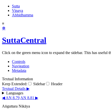
Sutta
Vinaya
Abhidhamma
≡
☸
SuttaCentral
Click on the green menu icon to expand the sidebar. This has useful thi
Controls
Navigation
Metadata
Textual Information
Keep Extended:
Sidebar
Header
Textual Details ▶
Languages
◀ AN 8.79
AN 8.81 ▶
Aṅguttara Nikāya