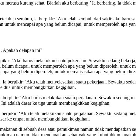
ku merasa kurang sehat. Biarlah aku berbaring.’ Ia berbaring. Ia tid
telah ia sembuh, ia berpikir: ‘Aku telah sembuh dari sakit; aku baru 
ihan untuk mencapai apa yang belum dicapai, untuk memperoleh apa yan
. Apakah delapan ini?
erpikir: ‘Aku harus melakukan suatu pekerjaan. Sewaktu sedang bekerj
 belum dicapai, untuk memperoleh apa yang belum diperoleh, untuk me
apa yang belum diperoleh, untuk merealisasikan apa yang belum direa
 Ia berpikir: ‘Aku telah menyelesaikan suatu pekerjaan. Sewaktu seda
ke dua untuk membangkitkan kegigihan.
a berpikir: ‘Aku harus melakukan suatu perjalanan. Sewaktu sedang m
Ini adalah dasar ke tiga untuk membangkitkan kegigihan.
a berpikir: ‘Aku telah melakukan suatu perjalanan. Sewaktu sedang me
asar ke empat untuk membangkitkan kegigihan.
 makanan di sebuah desa atau pemukiman namun tidak mendapatkan seba
emukiman namun tidak mendapatkan sebanyak yang kubutuhkan, apakah 