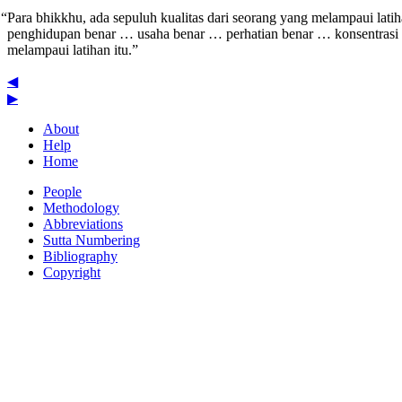
“Para bhikkhu, ada sepuluh kualitas dari seorang yang melampaui lat
penghidupan benar … usaha benar … perhatian benar … konsentrasi b
melampaui latihan itu.”
◀
▶
About
Help
Home
People
Methodology
Abbreviations
Sutta Numbering
Bibliography
Copyright