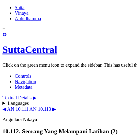
Sutta
Vinaya
Abhidhamma
≡
☸
SuttaCentral
Click on the green menu icon to expand the sidebar. This has useful thi
Controls
Navigation
Metadata
Textual Details ▶
Languages
◀ AN 10.111
AN 10.113 ▶
Aṅguttara Nikāya
10.112. Seorang Yang Melampaui Latihan (2)