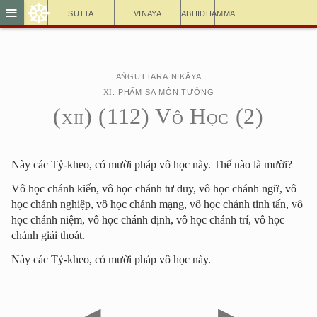
☸
≡
Sutta
Vinaya
Abhidhamma
Aṅguttara Nikāya
XI
. Phẩm Sa Môn Tưởng
(
XII
) (112) Vô Học (2)
Này các Tỷ-kheo, có mười pháp vô học này. Thế nào là mười?
Vô học chánh kiến, vô học chánh tư duy, vô học chánh ngữ, vô
học chánh nghiệp, vô học chánh mạng, vô học chánh tinh tấn, vô
học chánh niệm, vô học chánh định, vô học chánh trí, vô học
chánh giải thoát.
Này các Tỷ-kheo, có mười pháp vô học này.
◀
▶