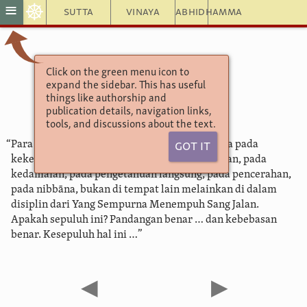
☸
≡
Sutta
Vinaya
Abhidhamma
Click on the green menu icon to
Aṅguttara Nikāya
expand the sidebar. This has useful
10.127. Ke Lima
things like authorship and
publication details, navigation links,
tools, and discussions about the text.
“Para bhikkhu, sepuluh hal ini mengarah hanya pada
Got It
kekecewaan, pada kebosanan, pada pelenyapan, pada
kedamaian, pada pengetahuan langsung, pada pencerahan,
pada nibbāna, bukan di tempat lain melainkan di dalam
disiplin dari Yang Sempurna Menempuh Sang Jalan.
Apakah sepuluh ini? Pandangan benar … dan kebebasan
benar. Kesepuluh hal ini …”
◀
▶