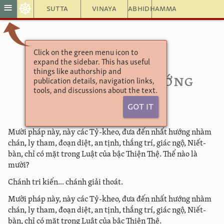
☸
≡
Sutta
Vinaya
Abhidhamma
Click on the green menu icon to
Aṅguttara Nikāya
expand the sidebar. This has useful
XIII
. Phẩm Thanh Tịnh
things like authorship and
(
V
) (127) Nhất Hướng
publication details, navigation links,
tools, and discussions about the text.
Nhàm Chán
Got It
Mười pháp này, này các Tỷ-kheo, đưa đến nhất hướng nhàm
chán, ly tham, đoạn diệt, an tịnh, thắng trí, giác ngộ, Niết-
bàn, chỉ có mặt trong Luật của bậc Thiện Thệ. Thế nào là
mười?
Chánh tri kiến... chánh giải thoát.
Mười pháp này, này các Tỷ-kheo, đưa đến nhất hướng nhàm
chán, ly tham, đoạn diệt, an tịnh, thắng trí, giác ngộ, Niết-
bàn, chỉ có mặt trong Luật của bậc Thiện Thệ.