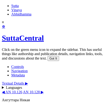
Sutta
Vinaya
Abhidhamma
≡
☸
SuttaCentral
Click on the green menu icon to expand the sidebar. This has useful
things like authorship and publication details, navigation links, tools,
and discussions about the text.
Got It
Controls
Navigation
Metadata
Textual Details ▶
Languages
◀ AN 10.126
AN 10.128 ▶
Ангуттара Никая