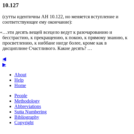
10.127
(сутты идентичны АН 10.122, но меняется вступление и
соответствующее ему окончание):
«…эти десять вещей всецело ведут к разочарованию и
бесстрастию, к прекращению, к покою, к прямому знанию, к
просветлению, к ниббане нигде более, кроме как в
дисциплине Счастливого. Какие десять? …
◀
▶
About
Help
Home
People
Methodology
Abbreviations
Sutta Numbering
Bibliography
Copyright