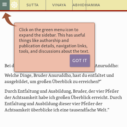
☸
≡
Sutta
Vinaya
Abhidhamma
Click on the green menu icon to
Saṃyutta Nikaya 47
expand the sidebar. This has useful
Pfeiler der Achtsamkeit
things like authorship and
28. Die Welt
publication details, navigation links,
tools, and discussions about the text.
Got It
Bei der gleichen Gelegenheit fragte Sāriputto Anuruddho:
Welche Dinge, Bruder Anuruddho, hast du entfaltet und
ausgebildet, um großen Überblick zu erreichen?“
Durch Entfaltung und Ausbildung, Bruder, der vier Pfeiler
der Achtsamkeit habe ich großen Überblick erreicht. Durch
Entfaltung und Ausbildung dieser vier Pfeiler der
Achtsamkeit überblicke ich eine tausendfache Welt.“