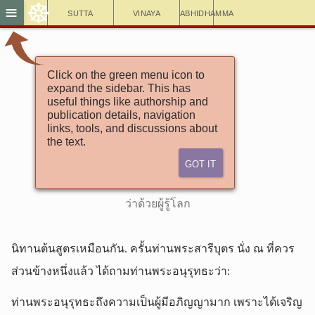
☸
≡
Sutta
Vinaya
Abhidhamma
Click on the green menu icon to
สังยุตตนิกาย
expand the sidebar. This has
มหาวารวรรค
useful things like authorship and
publication details, navigation
๓. สติปัฏฐานสังยุต
links, tools, and discussions about
the text.
สีลัฏฐิติวรรคที่ ๓
Got It
โลกสูตร
ว่าด้วยผู้รู้โลก
นิทานต้นสูตรเหมือนกัน. ครั้นท่านพระสารีบุตร นั่ง ณ ที่ควร
ส่วนข้างหนึ่งแล้ว ได้ถามท่านพระอนุรุทธะว่า:
ท่านพระอนุรุทธะถึงความเป็นผู้มีอภิญญามาก เพราะได้เจริญ