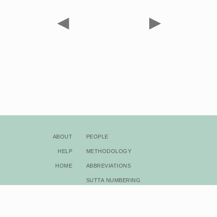
◀
▶
About
People
Help
Methodology
Home
Abbreviations
Sutta Numbering
Bibliography
Copyright