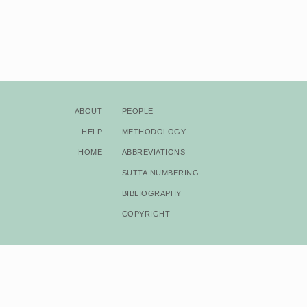
About
People
Help
Methodology
Home
Abbreviations
Sutta Numbering
Bibliography
Copyright