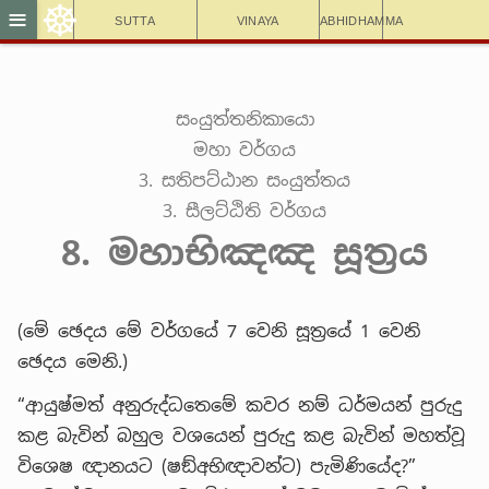
☸
≡
Sutta
Vinaya
Abhidhamma
සංයුත්තනිකායො
මහා වර්ගය
3. සතිපට්ඨාන සංයුත්තය
3. සීලට්ඨිති වර්ගය
8. මහාභිඤඤ සූත්‍රය
(මේ ඡෙදය මේ වර්ගයේ 7 වෙනි සූත්‍රයේ 1 වෙනි
ඡෙදය මෙනි.)
“ආයුෂ්මත් අනුරුද්ධතෙමේ කවර නම් ධර්මයන් පුරුදු
කළ බැවින් බහුල වශයෙන් පුරුදු කළ බැවින් මහත්වූ
විශෙෂ ඥානයට (ෂඞ්අභිඥාවන්ට) පැමිණියේද?”