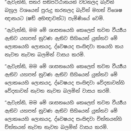
“ඇවැත්නි, සතර සතිපට්ඨානයන් වඩනලද බැවින්
බහුල වශයෙන් පුරුදු කරනලද බැවින් මහත් විශෙෂ
ඥානයට (ෂඞ් අභිඥාවන්ට) පැමිණියේ වෙමි.
“ඇවැත්නි, මම මේ ශාසනයෙහි කෙලෙස් තවන වීර්‍ය්‍යය
ඇතිව යහපත් නුවණ ඇතිව සිහියෙන් යුක්තව මේ
ලොකයෙහි ලොභයද, ද්වෙෂයද සංසිඳවා කයෙහි කය
නැවත නැවත බලමින් වාසය කරමි.
“ඇවැත්නි, මම මේ ශාසනයෙහි කෙලෙස් තවන වීර්‍ය්‍යය
ඇතිව යහපත් නුවණ ඇතිව සිහියෙන් යුක්තව මේ
ලොකයෙහි ලොභයද, ද්වෙෂයද සංසිඳවා වේදනාවන්හි
වේදනාවන් නැවත නැවත බලමින් වාසය කරමි.
“ඇවැත්නි, මම මේ ශාසනයෙහි කෙලෙස් තවන වීර්‍ය්‍යය
ඇතිව යහපත් නුවණ ඇතිව සිහියෙන් යුක්තව මේ
ලොකයෙහි ලොභයද, ද්වෙෂයද සංසිඳවා චිත්තයන්හි
චිත්තයන් නැවත නැවත බලමින් වාසය කරමි.