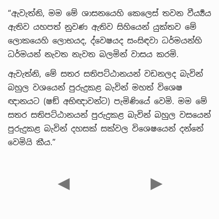
“ඇවැත්නි, මම මේ ශාසනයෙහි කෙලෙස් තවන වීර්‍ය්‍යය
ඇතිව යහපත් නුවණ ඇතිව සිහියෙන් යුක්තව මේ
ලොකයෙහි ලොභයද, ද්වෙෂයද සංසිඳවා ධර්මයන්හි
ධර්මයන් නැවත නැවත බලමින් වාසය කරමි.
ඇවැත්නි, මේ සතර සතිපට්ඨානයන් වඩනලද බැවින්
බහුල වශයෙන් පුරුදුකළ බැවින් මහත් විශෙෂ
ඥානයට (ෂඞ් අභිඥාවන්ට) පැමිණියේ වෙමි. මම මේ
සතර සතිපට්ඨානයන් පුරුදුකළ බැවින් බහුල වසයෙන්
පුරුදුකළ බැවින් දහසක් සක්වල විශෙෂයෙන් දන්නේ
වෙමියි කීය.”
◀
▶