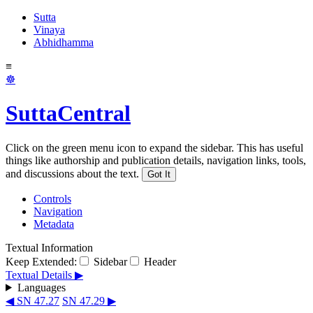
Sutta
Vinaya
Abhidhamma
≡
☸
SuttaCentral
Click on the green menu icon to expand the sidebar. This has useful
things like authorship and publication details, navigation links, tools,
and discussions about the text.
Got It
Controls
Navigation
Metadata
Textual Information
Keep Extended:
Sidebar
Header
Textual Details ▶
Languages
◀ SN 47.27
SN 47.29 ▶