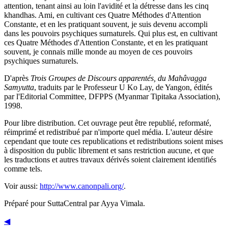
attention, tenant ainsi au loin l'avidité et la détresse dans les cinq
khandhas. Ami, en cultivant ces Quatre Méthodes d'Attention
Constante, et en les pratiquant souvent, je suis devenu accompli
dans les pouvoirs psychiques surnaturels. Qui plus est, en cultivant
ces Quatre Méthodes d'Attention Constante, et en les pratiquant
souvent, je connais mille monde au moyen de ces pouvoirs
psychiques surnaturels.
D'après
Trois Groupes de Discours apparentés, du Mahâvagga
Samyutta
, traduits par le
Professeur U Ko Lay
, de Yangon, édités
par l'Editorial Committee, DFPPS (Myanmar Tipitaka Association),
1998.
Pour libre distribution. Cet ouvrage peut être republié, reformaté,
réimprimé et redistribué par n'importe quel média. L'auteur désire
cependant que toute ces republications et redistributions soient mises
à disposition du public librement et sans restriction aucune, et que
les traductions et autres travaux dérivés soient clairement identifiés
comme tels.
Voir aussi:
http://www.canonpali.org/
.
Préparé pour SuttaCentral par
Ayya Vimala
.
◀