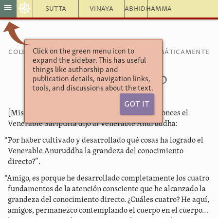
☸
≡
Sutta
Vinaya
Abhidhamma
Click on the green menu icon to
Colección de discursos agrupados temáticamente
expand the sidebar. This has useful
Loka Sutta
things like authorship and
47.28. El mundo
publication details, navigation links,
tools, and discussions about the text.
Got It
[Mismo escenario que el sutta anterior]… Entonces el
Venerable Sariputta dijo al Venerable Anuruddha:
“Por haber cultivado y desarrollado qué cosas ha logrado el
Venerable Anuruddha la grandeza del conocimiento
directo?”.
“Amigo, es porque he desarrollado completamente los cuatro
fundamentos de la atención consciente que he alcanzado la
grandeza del conocimiento directo. ¿Cuáles cuatro? He aquí,
amigos, permanezco contemplando el cuerpo en el cuerpo…